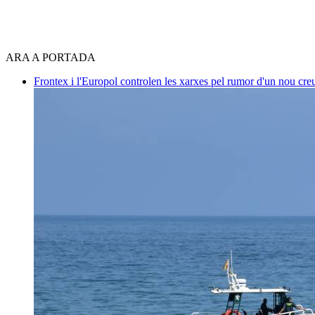
ARA A PORTADA
Frontex i l'Europol controlen les xarxes pel rumor d'un nou cre