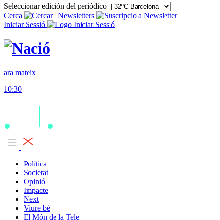
Seleccionar edición del periódico
Cerca
|
Newsletters
|
Iniciar Sessió
ara mateix
10:30
Política
Societat
Opinió
Impacte
Next
Viure bé
El Món de la Tele