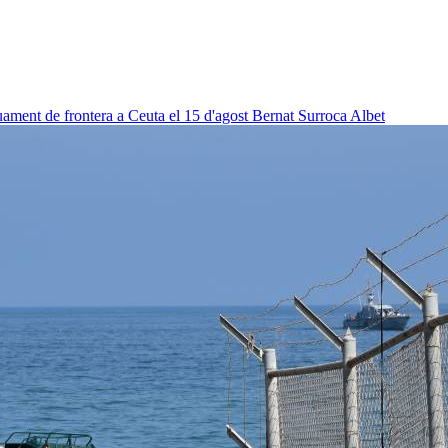
uament de frontera a Ceuta el 15 d'agost
Bernat Surroca Albet