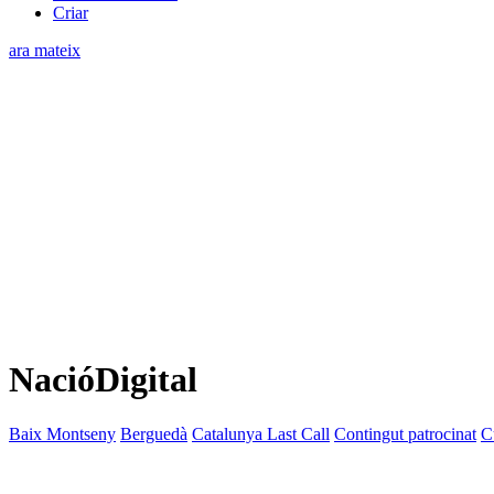
Criar
ara mateix
NacióDigital
Baix Montseny
Berguedà
Catalunya Last Call
Contingut patrocinat
C