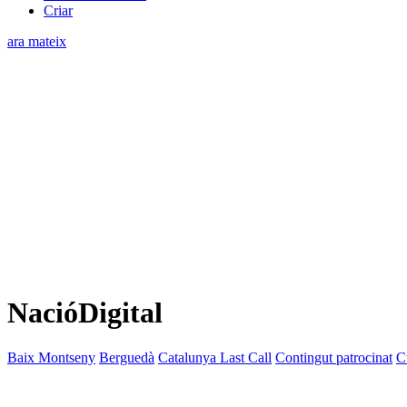
Criar
ara mateix
NacióDigital
Baix Montseny
Berguedà
Catalunya Last Call
Contingut patrocinat
C