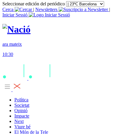
Seleccionar edición del periódico
Cerca
|
Newsletters
|
Iniciar Sessió
ara mateix
10:30
Política
Societat
Opinió
Impacte
Next
Viure bé
El Món de la Tele