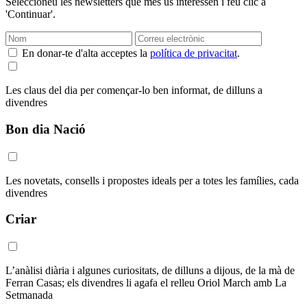
Seleccioneu les newsletters que més us interessen i feu clic a
'Continuar'.
En donar-te d'alta acceptes la
política de privacitat
.
Les claus del dia per començar-lo ben informat, de dilluns a
divendres
Bon dia Nació
Les novetats, consells i propostes ideals per a totes les famílies, cada
divendres
Criar
L’anàlisi diària i algunes curiositats, de dilluns a dijous, de la mà de
Ferran Casas; els divendres li agafa el relleu Oriol March amb La
Setmanada