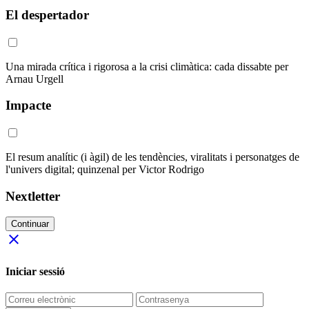
El despertador
Una mirada crítica i rigorosa a la crisi climàtica: cada dissabte per
Arnau Urgell
Impacte
El resum analític (i àgil) de les tendències, viralitats i personatges de
l'univers digital; quinzenal per Victor Rodrigo
Nextletter
Continuar
close
Iniciar sessió