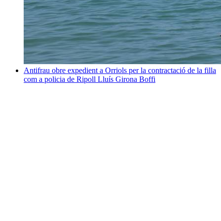
Antifrau obre expedient a Orriols per la contractació de la filla
com a policia de Ripoll
Lluís Girona Boffi