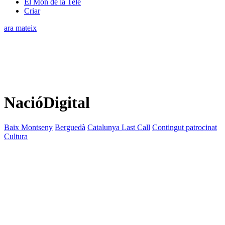
El Món de la Tele
Criar
ara mateix
NacióDigital
Baix Montseny
Berguedà
Catalunya Last Call
Contingut patrocinat
Cultura