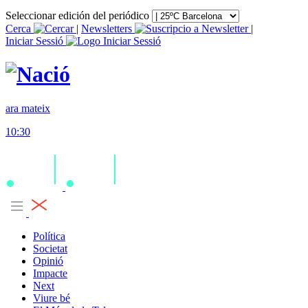
Seleccionar edición del periódico
Cerca
|
Newsletters
|
Iniciar Sessió
ara mateix
10:30
Política
Societat
Opinió
Impacte
Next
Viure bé