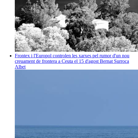
Frontex i l'Europol controlen les xarxes pel rumor d'un nou
creuament de frontera a Ceuta el 15 d'agost
Bernat Surroca
Albet