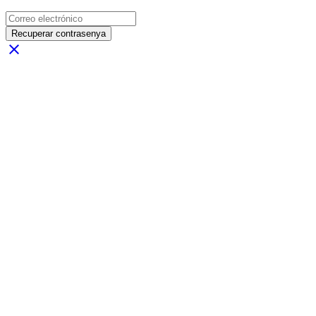
Recuperar contrasenya
close