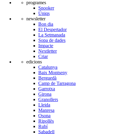
programes
Snooker
Úniqs
newsletter
Bon dia
El Despertador
La Setmanada
Sopa de dades
Impacte
Nextletter
Criar
edicions
Catalunya
Baix Montseny
Berguedà
Camp de Tarragona
Garrotxa
Girona
Granollers
Lleida
Manresa
Osona
Ripollès
Rubí
Sabadell