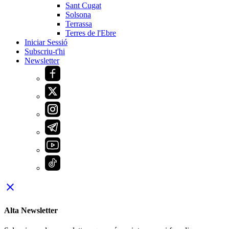
Sant Cugat
Solsona
Terrassa
Terres de l'Ebre
Iniciar Sessió
Subscriu-t'hi
Newsletter
close
Alta Newsletter