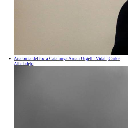
Anatomia del foc a Catalunya
Arnau Urgell i Vidal | Carlos
Albaladejo