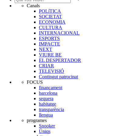
Canals
POLíTICA
SOCIETAT
ECONOMIA
CULTURA
INTERNACIONAL
ESPORTS
IMPACTE
NEXT
VIURE BE
EL DESPERTADOR
CRIAR
TELEVISIÓ
Contingut patrocinat
FOCUS
finançament
barcelona
sequera
habitatge
transparència
llengua
programes
Snooker
Úniqs