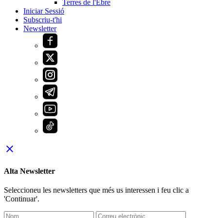
Terres de l'Ebre
Iniciar Sessió
Subscriu-t'hi
Newsletter
close
Alta Newsletter
Seleccioneu les newsletters que més us interessen i feu clic a
'Continuar'.