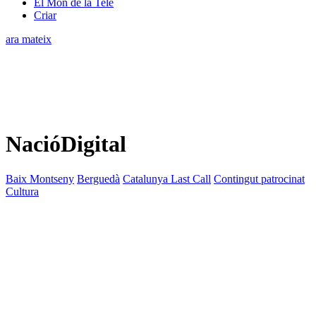
El Món de la Tele
Criar
ara mateix
NacióDigital
Baix Montseny
Berguedà
Catalunya Last Call
Contingut patrocinat
Cultura