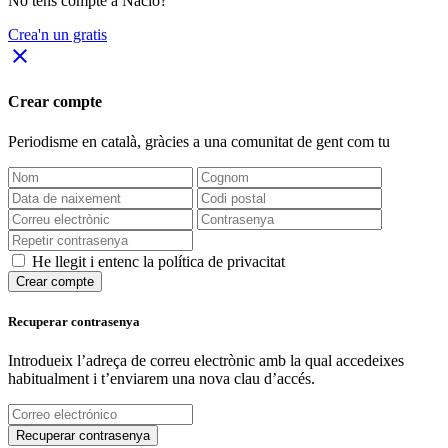
No tens compte a Nació?
Crea'n un gratis
close
Crear compte
Periodisme
en català
, gràcies a una comunitat de gent com tu
He llegit i entenc la política de privacitat
Crear compte
Recuperar contrasenya
Introdueix l’adreça de correu electrònic amb la qual accedeixes
habitualment i t’enviarem una nova clau d’accés.
Recuperar contrasenya