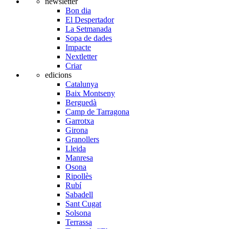
newsletter
Bon dia
El Despertador
La Setmanada
Sopa de dades
Impacte
Nextletter
Criar
edicions
Catalunya
Baix Montseny
Berguedà
Camp de Tarragona
Garrotxa
Girona
Granollers
Lleida
Manresa
Osona
Ripollès
Rubí
Sabadell
Sant Cugat
Solsona
Terrassa