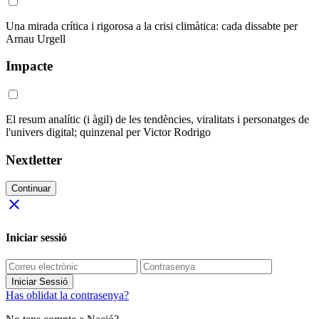
Una mirada crítica i rigorosa a la crisi climàtica: cada dissabte per
Arnau Urgell
Impacte
El resum analític (i àgil) de les tendències, viralitats i personatges de
l'univers digital; quinzenal per Victor Rodrigo
Nextletter
Continuar
close
Iniciar sessió
Iniciar Sessió
Has oblidat la contrasenya?