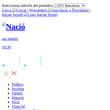
Seleccionar edición del periódico
Cerca
|
Newsletters
|
Iniciar Sessió
ara mateix
10:30
Política
Societat
Opinió
Impacte
Next
Viure bé