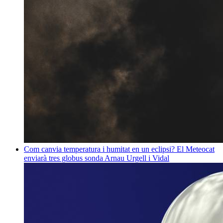
Com canvia temperatura i humitat en un eclipsi? El Meteocat
enviarà tres globus sonda
Arnau Urgell i Vidal