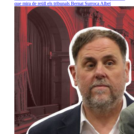
que mira de reüll els tribunals
Bernat Surroca Albet