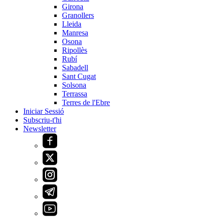
Girona
Granollers
Lleida
Manresa
Osona
Ripollès
Rubí
Sabadell
Sant Cugat
Solsona
Terrassa
Terres de l'Ebre
Iniciar Sessió
Subscriu-t'hi
Newsletter