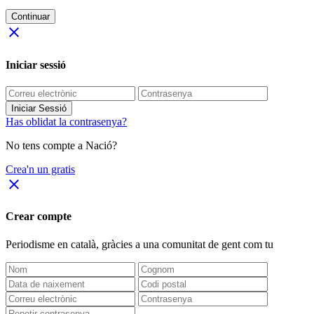
Continuar
close
Iniciar sessió
Iniciar Sessió
Has oblidat la contrasenya?
No tens compte a Nació?
Crea'n un gratis
close
Crear compte
Periodisme
en català
, gràcies a una comunitat de gent com tu