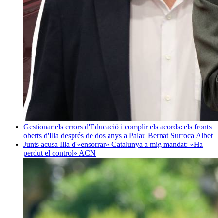
Gestionar els errors d'Educació i complir els acords: els fronts
oberts d'Illa després de dos anys a Palau
Bernat Surroca Albet
Junts acusa Illa d'«ensorrar» Catalunya a mig mandat: «Ha
perdut el control»
ACN