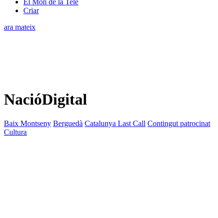
El Món de la Tele
Criar
ara mateix
NacióDigital
Baix Montseny
Berguedà
Catalunya Last Call
Contingut patrocinat
Cultura