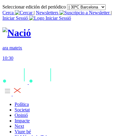
Seleccionar edición del periódico
Cerca
|
Newsletters
|
Iniciar Sessió
ara mateix
10:30
Política
Societat
Opinió
Impacte
Next
Viure bé