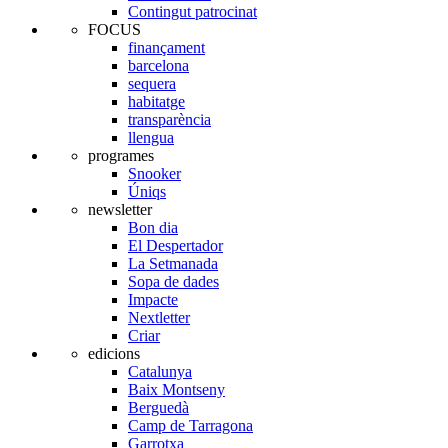
Contingut patrocinat
FOCUS
finançament
barcelona
sequera
habitatge
transparència
llengua
programes
Snooker
Úniqs
newsletter
Bon dia
El Despertador
La Setmanada
Sopa de dades
Impacte
Nextletter
Criar
edicions
Catalunya
Baix Montseny
Berguedà
Camp de Tarragona
Garrotxa