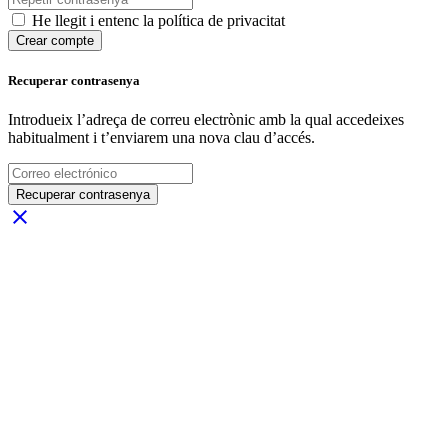
He llegit i entenc la política de privacitat
Crear compte
Recuperar contrasenya
Introdueix l’adreça de correu electrònic amb la qual accedeixes
habitualment i t’enviarem una nova clau d’accés.
Recuperar contrasenya
close