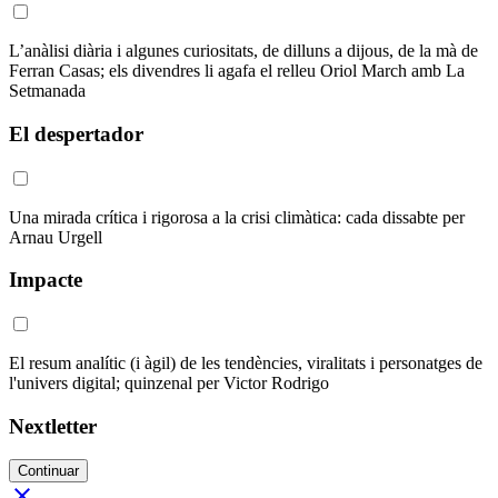
L’anàlisi diària i algunes curiositats, de dilluns a dijous, de la mà de
Ferran Casas; els divendres li agafa el relleu Oriol March amb La
Setmanada
El despertador
Una mirada crítica i rigorosa a la crisi climàtica: cada dissabte per
Arnau Urgell
Impacte
El resum analític (i àgil) de les tendències, viralitats i personatges de
l'univers digital; quinzenal per Victor Rodrigo
Nextletter
Continuar
close