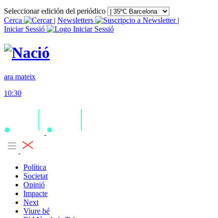
Seleccionar edición del periódico
Cerca
|
Newsletters
|
Iniciar Sessió
ara mateix
10:30
Política
Societat
Opinió
Impacte
Next
Viure bé