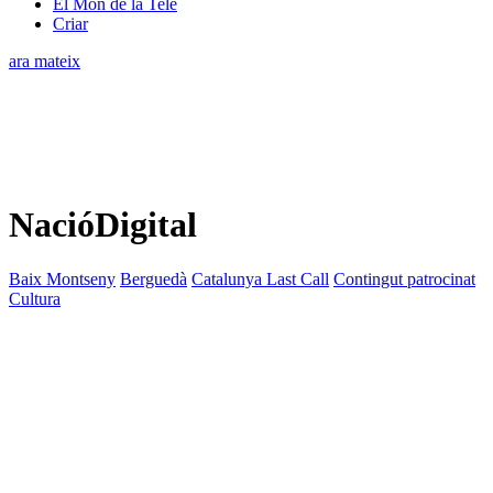
El Món de la Tele
Criar
ara mateix
NacióDigital
Baix Montseny
Berguedà
Catalunya Last Call
Contingut patrocinat
Cultura