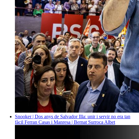
Snooker | Dos anys de Salvador Illa: unir i servir no era tan
fàcil
Ferran Casas i Manresa | Bernat Surroca Albet