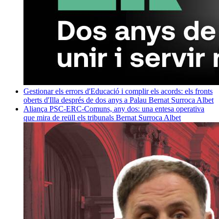
Gestionar els errors d'Educació i complir els acords: els fronts
oberts d'Illa després de dos anys a Palau
Bernat Surroca Albet
Aliança PSC-ERC-Comuns, any dos: una entesa operativa
que mira de reüll els tribunals
Bernat Surroca Albet