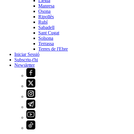
Lleida
Manresa
Osona
Ripollès
Rubí
Sabadell
Sant Cugat
Solsona
Terrassa
Terres de l'Ebre
Iniciar Sessió
Subscriu-t'hi
Newsletter