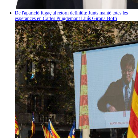
De l'aparició fugaç al retorn definitiu: Junts manté totes les
esperances en Carles Puigdemont
Lluís Girona Boffi