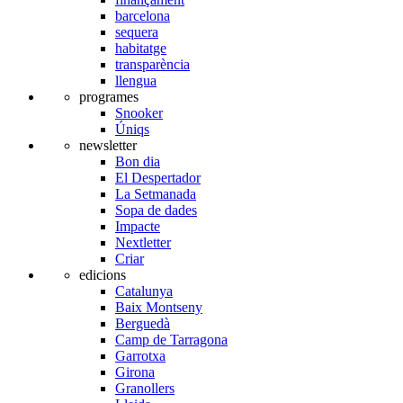
barcelona
sequera
habitatge
transparència
llengua
programes
Snooker
Úniqs
newsletter
Bon dia
El Despertador
La Setmanada
Sopa de dades
Impacte
Nextletter
Criar
edicions
Catalunya
Baix Montseny
Berguedà
Camp de Tarragona
Garrotxa
Girona
Granollers