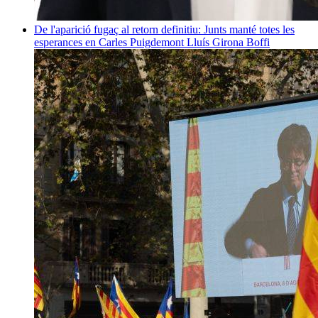
De l'aparició fugaç al retorn definitiu: Junts manté totes les
esperances en Carles Puigdemont
Lluís Girona Boffi