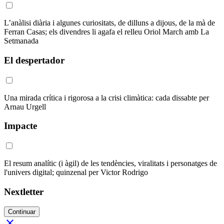
L’anàlisi diària i algunes curiositats, de dilluns a dijous, de la mà de
Ferran Casas; els divendres li agafa el relleu Oriol March amb La
Setmanada
El despertador
Una mirada crítica i rigorosa a la crisi climàtica: cada dissabte per
Arnau Urgell
Impacte
El resum analític (i àgil) de les tendències, viralitats i personatges de
l'univers digital; quinzenal per Victor Rodrigo
Nextletter
Continuar
close