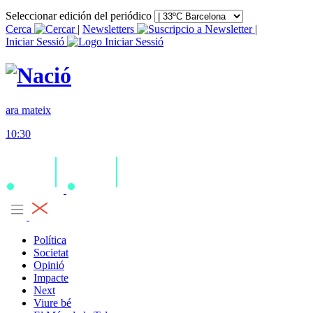
Seleccionar edición del periódico
Cerca
|
Newsletters
|
Iniciar Sessió
ara mateix
10:30
Política
Societat
Opinió
Impacte
Next
Viure bé