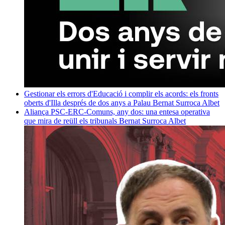
Gestionar els errors d'Educació i complir els acords: els fronts
oberts d'Illa després de dos anys a Palau
Bernat Surroca Albet
Aliança PSC-ERC-Comuns, any dos: una entesa operativa
que mira de reüll els tribunals
Bernat Surroca Albet