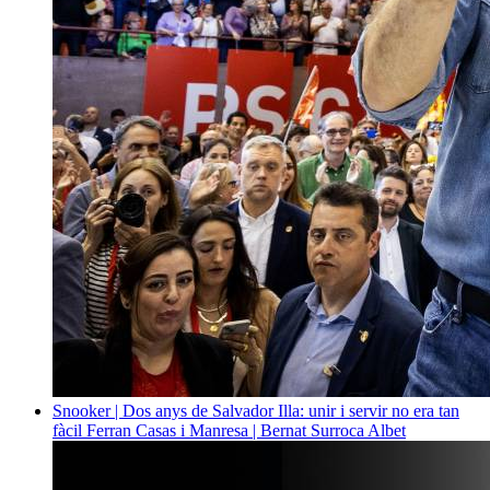
Snooker | Dos anys de Salvador Illa: unir i servir no era tan
fàcil
Ferran Casas i Manresa | Bernat Surroca Albet