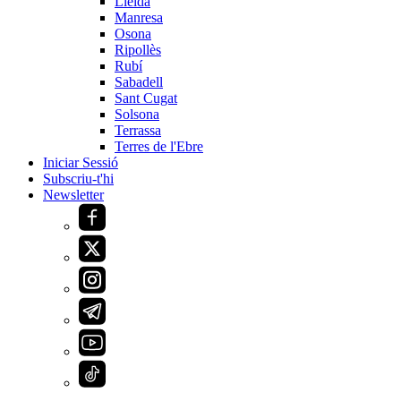
Lleida
Manresa
Osona
Ripollès
Rubí
Sabadell
Sant Cugat
Solsona
Terrassa
Terres de l'Ebre
Iniciar Sessió
Subscriu-t'hi
Newsletter