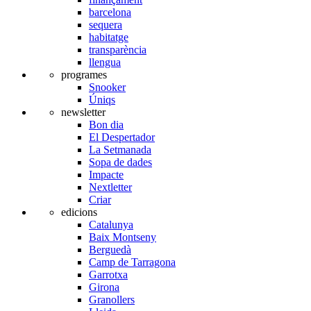
barcelona
sequera
habitatge
transparència
llengua
programes
Snooker
Úniqs
newsletter
Bon dia
El Despertador
La Setmanada
Sopa de dades
Impacte
Nextletter
Criar
edicions
Catalunya
Baix Montseny
Berguedà
Camp de Tarragona
Garrotxa
Girona
Granollers