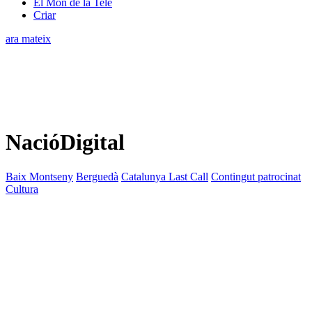
El Món de la Tele
Criar
ara mateix
NacióDigital
Baix Montseny
Berguedà
Catalunya Last Call
Contingut patrocinat
Cultura