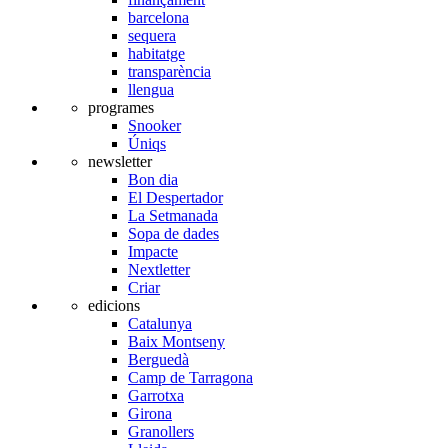
barcelona
sequera
habitatge
transparència
llengua
programes
Snooker
Úniqs
newsletter
Bon dia
El Despertador
La Setmanada
Sopa de dades
Impacte
Nextletter
Criar
edicions
Catalunya
Baix Montseny
Berguedà
Camp de Tarragona
Garrotxa
Girona
Granollers