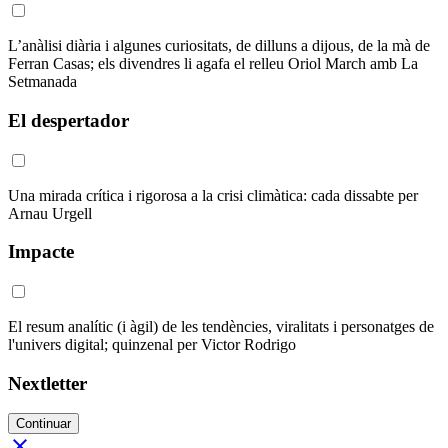
L’anàlisi diària i algunes curiositats, de dilluns a dijous, de la mà de
Ferran Casas; els divendres li agafa el relleu Oriol March amb La
Setmanada
El despertador
Una mirada crítica i rigorosa a la crisi climàtica: cada dissabte per
Arnau Urgell
Impacte
El resum analític (i àgil) de les tendències, viralitats i personatges de
l'univers digital; quinzenal per Victor Rodrigo
Nextletter
Continuar
close