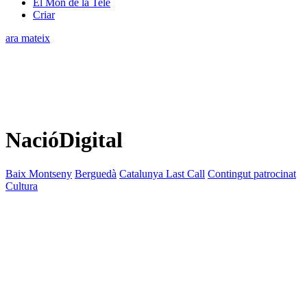
El Món de la Tele
Criar
ara mateix
NacióDigital
Baix Montseny
Berguedà
Catalunya Last Call
Contingut patrocinat
Cultura