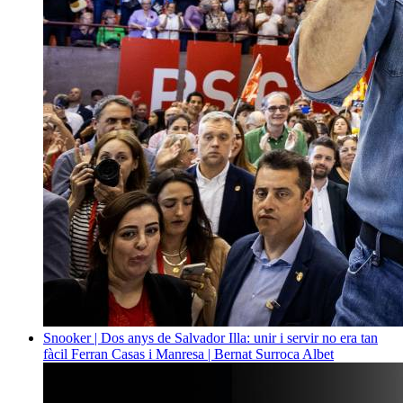
Snooker | Dos anys de Salvador Illa: unir i servir no era tan
fàcil
Ferran Casas i Manresa | Bernat Surroca Albet