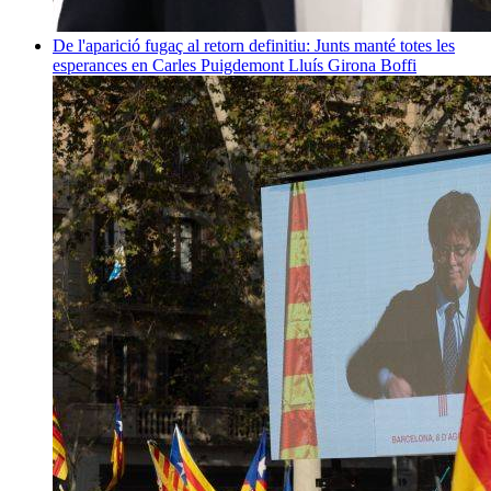
De l'aparició fugaç al retorn definitiu: Junts manté totes les
esperances en Carles Puigdemont
Lluís Girona Boffi