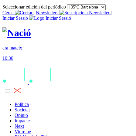
Seleccionar edición del periódico
Cerca
|
Newsletters
|
Iniciar Sessió
ara mateix
10:30
Política
Societat
Opinió
Impacte
Next
Viure bé