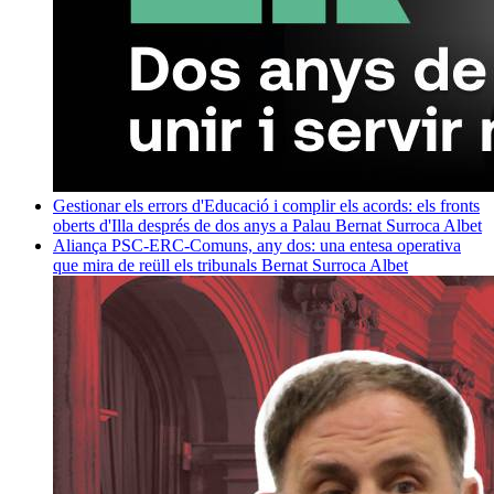
Gestionar els errors d'Educació i complir els acords: els fronts
oberts d'Illa després de dos anys a Palau
Bernat Surroca Albet
Aliança PSC-ERC-Comuns, any dos: una entesa operativa
que mira de reüll els tribunals
Bernat Surroca Albet