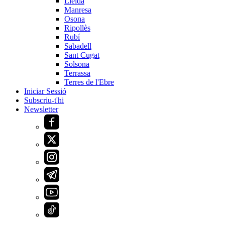
Lleida
Manresa
Osona
Ripollès
Rubí
Sabadell
Sant Cugat
Solsona
Terrassa
Terres de l'Ebre
Iniciar Sessió
Subscriu-t'hi
Newsletter