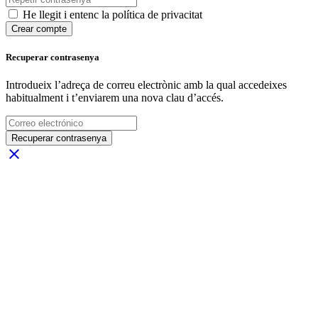
He llegit i entenc la política de privacitat
Crear compte
Recuperar contrasenya
Introdueix l’adreça de correu electrònic amb la qual accedeixes
habitualment i t’enviarem una nova clau d’accés.
Recuperar contrasenya
close