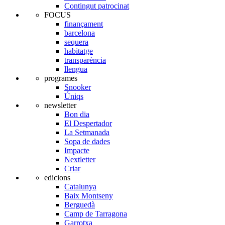
Contingut patrocinat
FOCUS
finançament
barcelona
sequera
habitatge
transparència
llengua
programes
Snooker
Úniqs
newsletter
Bon dia
El Despertador
La Setmanada
Sopa de dades
Impacte
Nextletter
Criar
edicions
Catalunya
Baix Montseny
Berguedà
Camp de Tarragona
Garrotxa