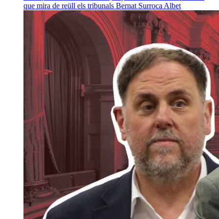
que mira de reüll els tribunals
Bernat Surroca Albet