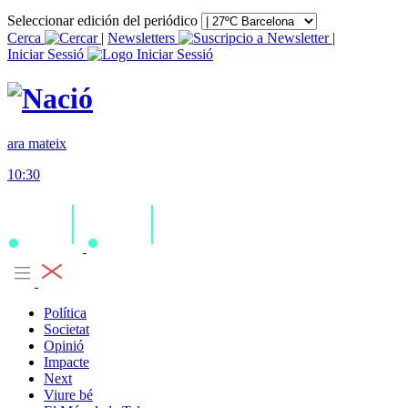
Seleccionar edición del periódico
Cerca
|
Newsletters
|
Iniciar Sessió
ara mateix
10:30
Política
Societat
Opinió
Impacte
Next
Viure bé