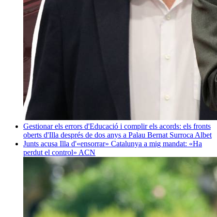
Gestionar els errors d'Educació i complir els acords: els fronts
oberts d'Illa després de dos anys a Palau
Bernat Surroca Albet
Junts acusa Illa d'«ensorrar» Catalunya a mig mandat: «Ha
perdut el control»
ACN