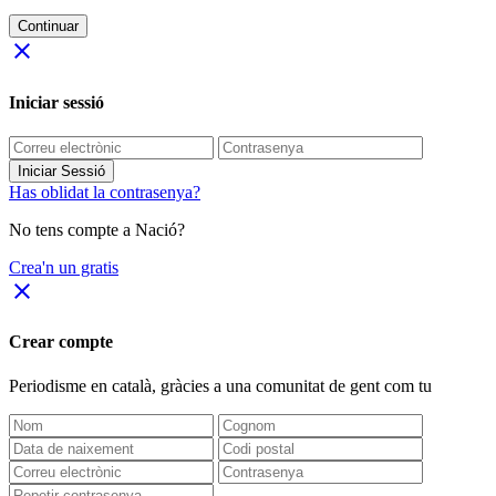
Continuar
close
Iniciar sessió
Iniciar Sessió
Has oblidat la contrasenya?
No tens compte a Nació?
Crea'n un gratis
close
Crear compte
Periodisme
en català
, gràcies a una comunitat de gent com tu