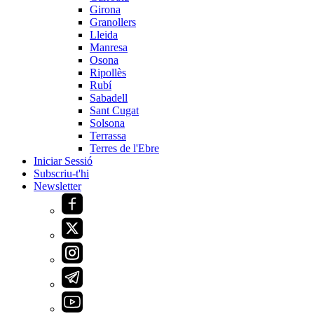
Girona
Granollers
Lleida
Manresa
Osona
Ripollès
Rubí
Sabadell
Sant Cugat
Solsona
Terrassa
Terres de l'Ebre
Iniciar Sessió
Subscriu-t'hi
Newsletter