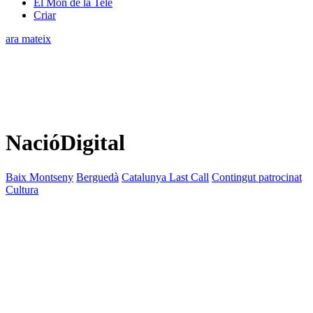
El Món de la Tele
Criar
ara mateix
NacióDigital
Baix Montseny
Berguedà
Catalunya Last Call
Contingut patrocinat
Cultura