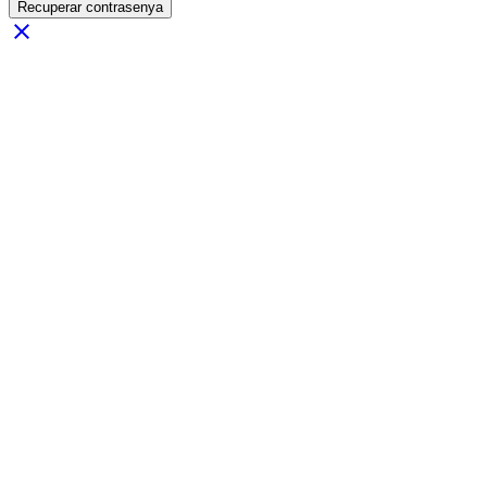
Recuperar contrasenya
close