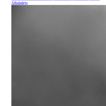
Albaladejo