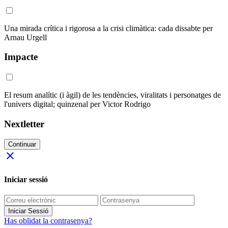
Una mirada crítica i rigorosa a la crisi climàtica: cada dissabte per
Arnau Urgell
Impacte
El resum analític (i àgil) de les tendències, viralitats i personatges de
l'univers digital; quinzenal per Victor Rodrigo
Nextletter
Continuar
close
Iniciar sessió
Iniciar Sessió
Has oblidat la contrasenya?