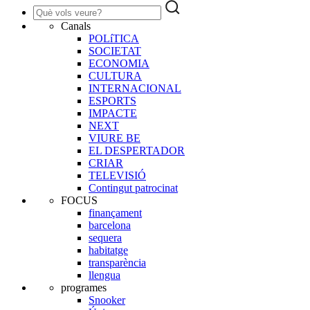
Canals
POLíTICA
SOCIETAT
ECONOMIA
CULTURA
INTERNACIONAL
ESPORTS
IMPACTE
NEXT
VIURE BE
EL DESPERTADOR
CRIAR
TELEVISIÓ
Contingut patrocinat
FOCUS
finançament
barcelona
sequera
habitatge
transparència
llengua
programes
Snooker