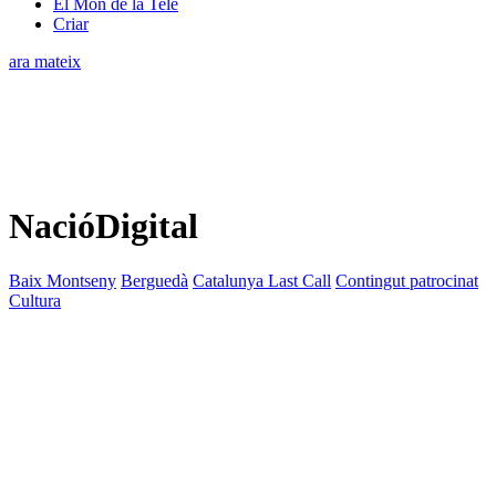
El Món de la Tele
Criar
ara mateix
NacióDigital
Baix Montseny
Berguedà
Catalunya Last Call
Contingut patrocinat
Cultura