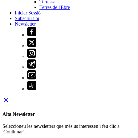
Terrassa
Terres de l'Ebre
Iniciar Sessió
Subscriu-t'hi
Newsletter
close
Alta Newsletter
Seleccioneu les newsletters que més us interessen i feu clic a
'Continuar'.