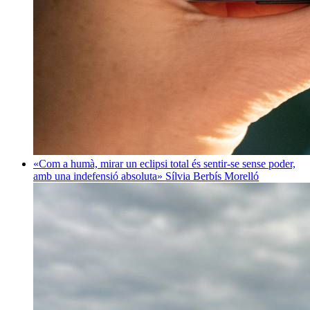
«Com a humà, mirar un eclipsi total és sentir-se sense poder,
amb una indefensió absoluta»
Sílvia Berbís Morelló