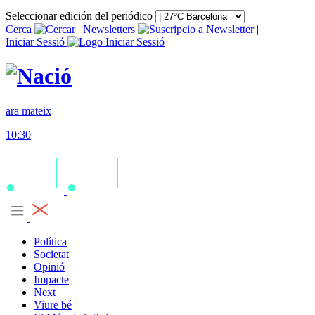
Seleccionar edición del periódico
Cerca
|
Newsletters
|
Iniciar Sessió
ara mateix
10:30
Política
Societat
Opinió
Impacte
Next
Viure bé