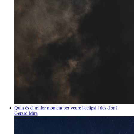
Quin és el millor moment per veure l'eclipsi i des d'on?
Gerard Mira