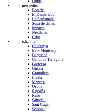
Úniqs
newsletter
Bon dia
El Despertador
La Setmanada
Sopa de dades
Impacte
Nextletter
Criar
edicions
Catalunya
Baix Montseny
Berguedà
Camp de Tarragona
Garrotxa
Girona
Granollers
Lleida
Manresa
Osona
Ripollès
Rubí
Sabadell
Sant Cugat
Solsona