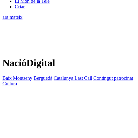
El Món de la Tele
Criar
ara mateix
NacióDigital
Baix Montseny
Berguedà
Catalunya Last Call
Contingut patrocinat
Cultura