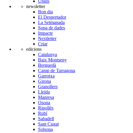
Úniqs
newsletter
Bon dia
El Despertador
La Setmanada
Sopa de dades
Impacte
Nextletter
Criar
edicions
Catalunya
Baix Montseny
Berguedà
Camp de Tarragona
Garrotxa
Girona
Granollers
Lleida
Manresa
Osona
Ripollès
Rubí
Sabadell
Sant Cugat
Solsona