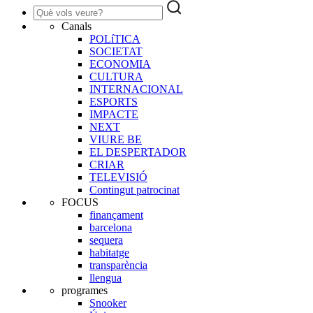
Canals
POLíTICA
SOCIETAT
ECONOMIA
CULTURA
INTERNACIONAL
ESPORTS
IMPACTE
NEXT
VIURE BE
EL DESPERTADOR
CRIAR
TELEVISIÓ
Contingut patrocinat
FOCUS
finançament
barcelona
sequera
habitatge
transparència
llengua
programes
Snooker