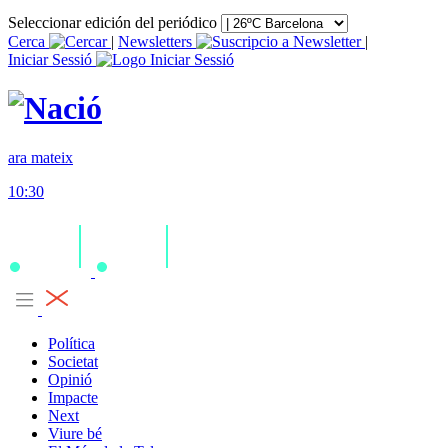
Seleccionar edición del periódico
Cerca
|
Newsletters
|
Iniciar Sessió
ara mateix
10:30
Política
Societat
Opinió
Impacte
Next
Viure bé