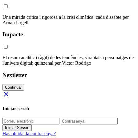
Una mirada crítica i rigorosa a la crisi climàtica: cada dissabte per
Arnau Urgell
Impacte
El resum analític (i àgil) de les tendències, viralitats i personatges de
l'univers digital; quinzenal per Victor Rodrigo
Nextletter
Continuar
close
Iniciar sessió
Iniciar Sessió
Has oblidat la contrasenya?