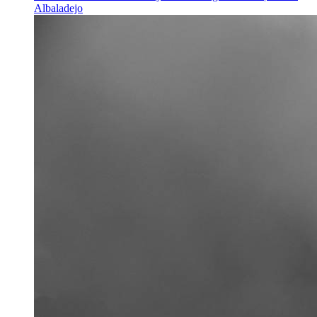
Albaladejo