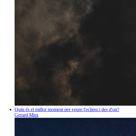
Quin és el millor moment per veure l'eclipsi i des d'on?
Gerard Mira