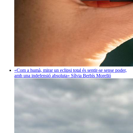
«Com a humà, mirar un eclipsi total és sentir-se sense poder,
amb una indefensió absoluta»
Sílvia Berbís Morelló