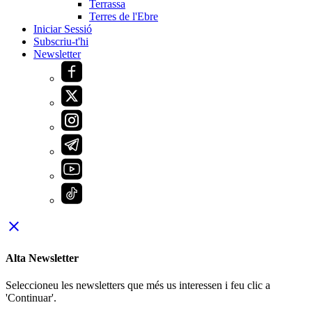
Terrassa
Terres de l'Ebre
Iniciar Sessió
Subscriu-t'hi
Newsletter
close
Alta Newsletter
Seleccioneu les newsletters que més us interessen i feu clic a
'Continuar'.