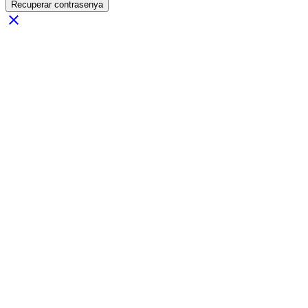
Recuperar contrasenya
close