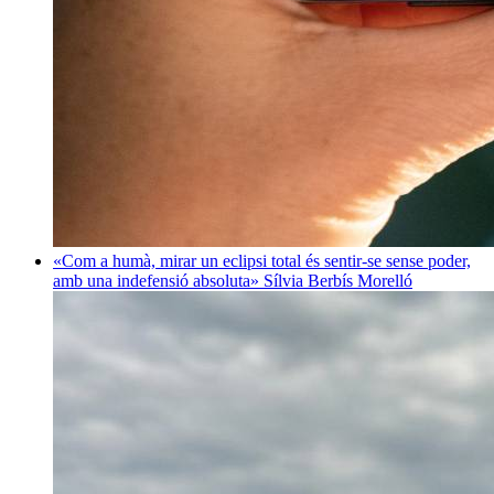
«Com a humà, mirar un eclipsi total és sentir-se sense poder,
amb una indefensió absoluta»
Sílvia Berbís Morelló