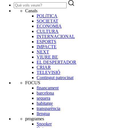
Canals
POLíTICA
SOCIETAT
ECONOMIA
CULTURA
INTERNACIONAL
ESPORTS
IMPACTE
NEXT
VIURE BE
EL DESPERTADOR
CRIAR
TELEVISIÓ
Contingut patrocinat
FOCUS
finançament
barcelona
sequera
habitatge
transparència
llengua
programes
Snooker