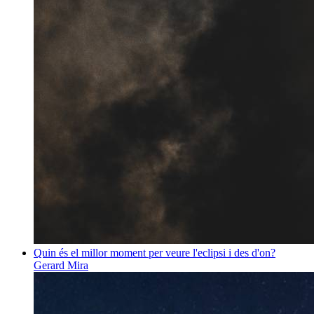
Quin és el millor moment per veure l'eclipsi i des d'on?
Gerard Mira