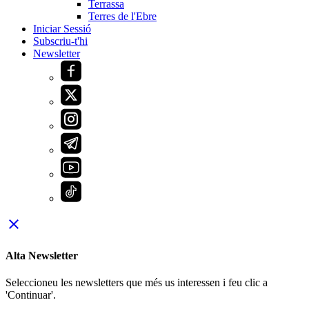
Terrassa
Terres de l'Ebre
Iniciar Sessió
Subscriu-t'hi
Newsletter
close
Alta Newsletter
Seleccioneu les newsletters que més us interessen i feu clic a
'Continuar'.