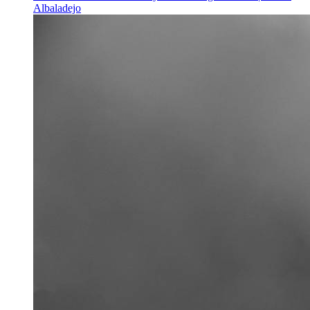
Albaladejo