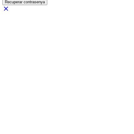
Recuperar contrasenya
close