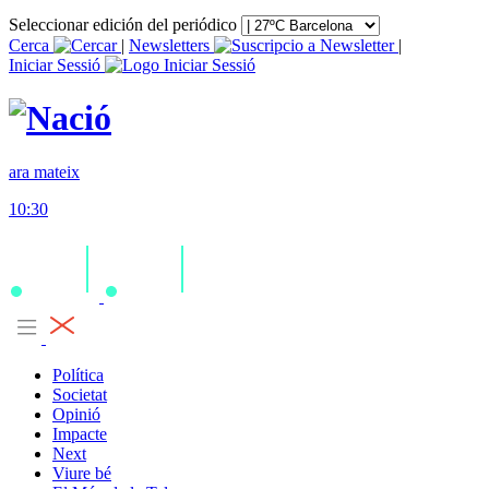
Seleccionar edición del periódico
Cerca
|
Newsletters
|
Iniciar Sessió
ara mateix
10:30
Política
Societat
Opinió
Impacte
Next
Viure bé