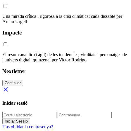
Una mirada crítica i rigorosa a la crisi climàtica: cada dissabte per
Arnau Urgell
Impacte
El resum analític (i àgil) de les tendències, viralitats i personatges de
l'univers digital; quinzenal per Victor Rodrigo
Nextletter
Continuar
close
Iniciar sessió
Iniciar Sessió
Has oblidat la contrasenya?