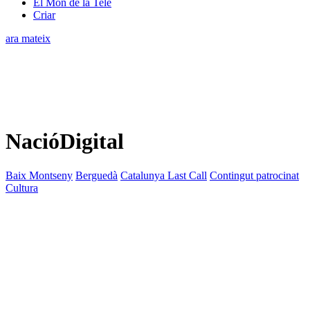
El Món de la Tele
Criar
ara mateix
NacióDigital
Baix Montseny
Berguedà
Catalunya Last Call
Contingut patrocinat
Cultura