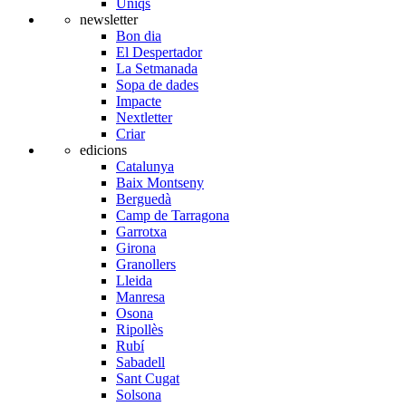
Úniqs
newsletter
Bon dia
El Despertador
La Setmanada
Sopa de dades
Impacte
Nextletter
Criar
edicions
Catalunya
Baix Montseny
Berguedà
Camp de Tarragona
Garrotxa
Girona
Granollers
Lleida
Manresa
Osona
Ripollès
Rubí
Sabadell
Sant Cugat
Solsona