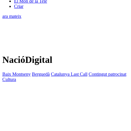
El Món de la Tele
Criar
ara mateix
NacióDigital
Baix Montseny
Berguedà
Catalunya Last Call
Contingut patrocinat
Cultura