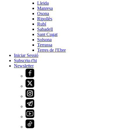
Lleida
Manresa
Osona
Ripollès
Rubí
Sabadell
Sant Cugat
Solsona
Terrassa
Terres de l'Ebre
Iniciar Sessió
Subscriu-t'hi
Newsletter