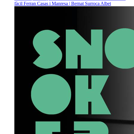
fàcil
Ferran Casas i Manresa | Bernat Surroca Albet