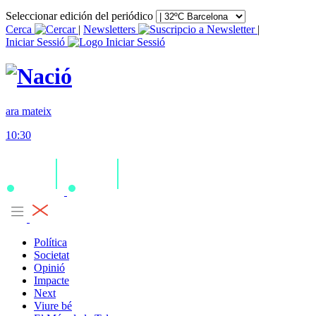
Seleccionar edición del periódico
Cerca
|
Newsletters
|
Iniciar Sessió
ara mateix
10:30
Política
Societat
Opinió
Impacte
Next
Viure bé