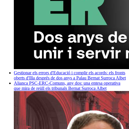
Gestionar els errors d'Educació i complir els acords: els fronts
oberts d'Illa després de dos anys a Palau
Bernat Surroca Albet
Aliança PSC-ERC-Comuns, any dos: una entesa operativa
que mira de reüll els tribunals
Bernat Surroca Albet