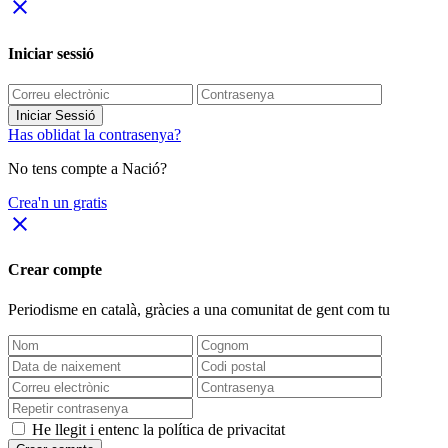
close
Iniciar sessió
Iniciar Sessió
Has oblidat la contrasenya?
No tens compte a Nació?
Crea'n un gratis
close
Crear compte
Periodisme
en català
, gràcies a una comunitat de gent com tu
He llegit i entenc la política de privacitat