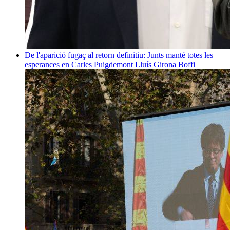
De l'aparició fugaç al retorn definitiu: Junts manté totes les
esperances en Carles Puigdemont
Lluís Girona Boffi