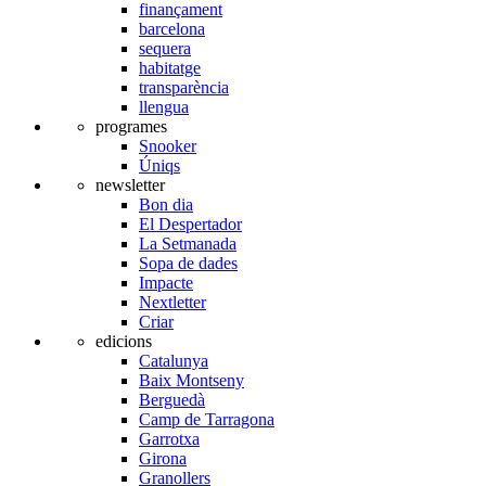
finançament
barcelona
sequera
habitatge
transparència
llengua
programes
Snooker
Úniqs
newsletter
Bon dia
El Despertador
La Setmanada
Sopa de dades
Impacte
Nextletter
Criar
edicions
Catalunya
Baix Montseny
Berguedà
Camp de Tarragona
Garrotxa
Girona
Granollers