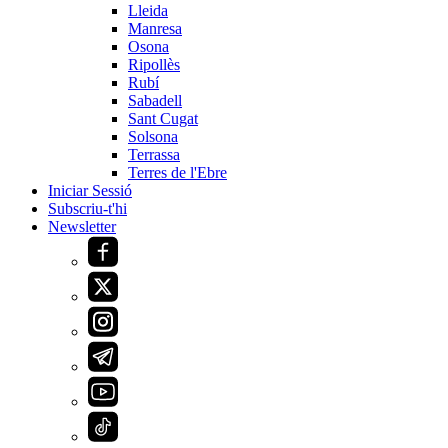
Lleida
Manresa
Osona
Ripollès
Rubí
Sabadell
Sant Cugat
Solsona
Terrassa
Terres de l'Ebre
Iniciar Sessió
Subscriu-t'hi
Newsletter