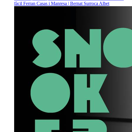
fàcil
Ferran Casas i Manresa | Bernat Surroca Albet