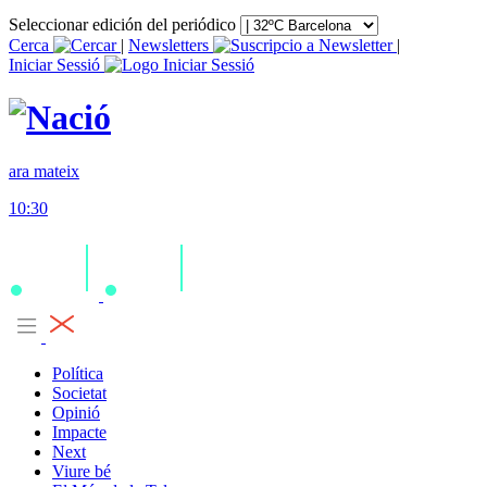
Seleccionar edición del periódico
Cerca
|
Newsletters
|
Iniciar Sessió
ara mateix
10:30
Política
Societat
Opinió
Impacte
Next
Viure bé