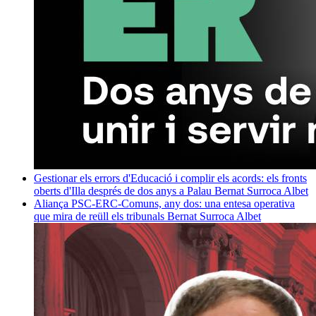
Gestionar els errors d'Educació i complir els acords: els fronts
oberts d'Illa després de dos anys a Palau
Bernat Surroca Albet
Aliança PSC-ERC-Comuns, any dos: una entesa operativa
que mira de reüll els tribunals
Bernat Surroca Albet