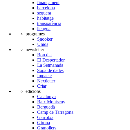
finançament
barcelona
sequera
habitatge
transparència
llengua
programes
Snooker
Úniqs
newsletter
Bon dia
El Despertador
La Setmanada
Sopa de dades
Impacte
Nextletter
Criar
edicions
Catalunya
Baix Montseny
Berguedà
Camp de Tarragona
Garrotxa
Girona
Granollers