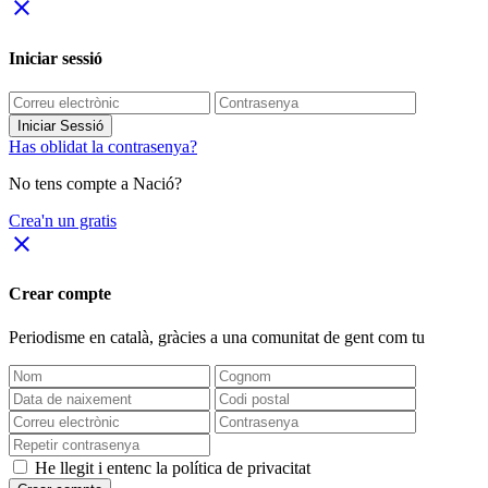
close
Iniciar sessió
Iniciar Sessió
Has oblidat la contrasenya?
No tens compte a Nació?
Crea'n un gratis
close
Crear compte
Periodisme
en català
, gràcies a una comunitat de gent com tu
He llegit i entenc la política de privacitat