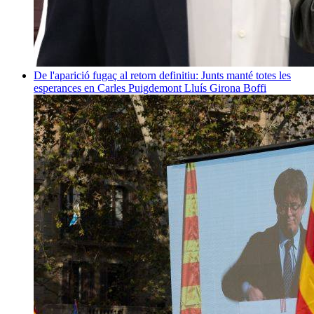
De l'aparició fugaç al retorn definitiu: Junts manté totes les
esperances en Carles Puigdemont
Lluís Girona Boffi