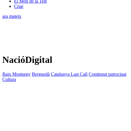
El Món de la Tele
Criar
ara mateix
NacióDigital
Baix Montseny
Berguedà
Catalunya Last Call
Contingut patrocinat
Cultura