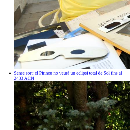
Sense sort: el Pirineu no veurà un eclipsi total de Sol fins al
2433
ACN