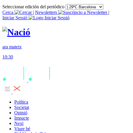
Seleccionar edición del periódico
Cerca
|
Newsletters
|
Iniciar Sessió
ara mateix
10:30
Política
Societat
Opinió
Impacte
Next
Viure bé