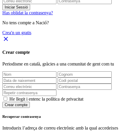
Iniciar Sessió
Has oblidat la contrasenya?
No tens compte a Nació?
Crea'n un gratis
close
Crear compte
Periodisme
en català
, gràcies a una comunitat de gent com tu
He llegit i entenc la política de privacitat
Crear compte
Recuperar contrasenya
Introdueix l’adreça de correu electrònic amb la qual accedeixes