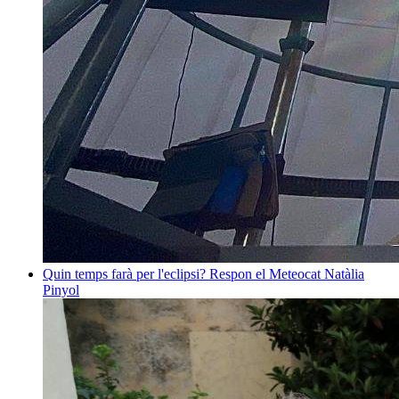
Quin temps farà per l'eclipsi? Respon el Meteocat
Natàlia
Pinyol