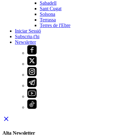
Sabadell
Sant Cugat
Solsona
Terrassa
Terres de l'Ebre
Iniciar Sessió
Subscriu-t'hi
Newsletter
close
Alta Newsletter