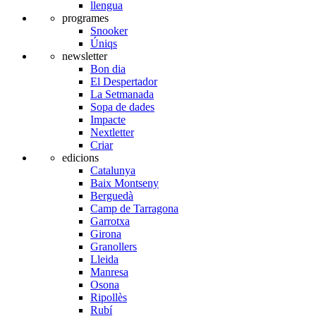
llengua
programes
Snooker
Úniqs
newsletter
Bon dia
El Despertador
La Setmanada
Sopa de dades
Impacte
Nextletter
Criar
edicions
Catalunya
Baix Montseny
Berguedà
Camp de Tarragona
Garrotxa
Girona
Granollers
Lleida
Manresa
Osona
Ripollès
Rubí