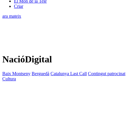
El Món de la Tele
Criar
ara mateix
NacióDigital
Baix Montseny
Berguedà
Catalunya Last Call
Contingut patrocinat
Cultura