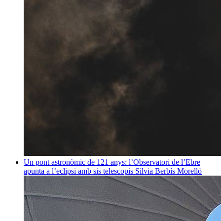
Un pont astronòmic de 121 anys: l’Observatori de l’Ebre
apunta a l’eclipsi amb sis telescopis
Sílvia Berbís Morelló