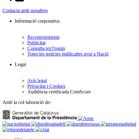
Contacta amb nosaltres
Informació corporativa
Reconeixements
Publicitat
Consulta tot l'equip
Totes les notícies publicades avui a Nació
Legal
Avís legal
Privacitat i Cookies
Audiència certificada ComScore
Amb la col·laboració de: