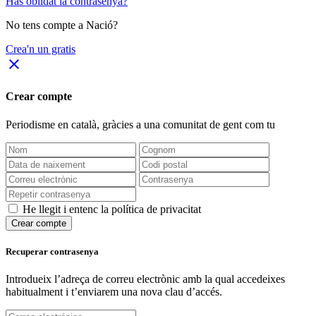
Has oblidat la contrasenya?
No tens compte a Nació?
Crea'n un gratis
close
Crear compte
Periodisme
en català
, gràcies a una comunitat de gent com tu
He llegit i entenc la política de privacitat
Crear compte
Recuperar contrasenya
Introdueix l’adreça de correu electrònic amb la qual accedeixes
habitualment i t’enviarem una nova clau d’accés.