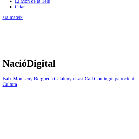
El Món de la Tele
Criar
ara mateix
NacióDigital
Baix Montseny
Berguedà
Catalunya Last Call
Contingut patrocinat
Cultura