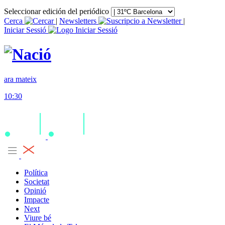
Seleccionar edición del periódico
Cerca
|
Newsletters
|
Iniciar Sessió
ara mateix
10:30
Política
Societat
Opinió
Impacte
Next
Viure bé