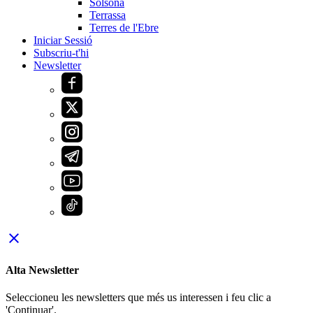
Solsona
Terrassa
Terres de l'Ebre
Iniciar Sessió
Subscriu-t'hi
Newsletter
close
Alta Newsletter
Seleccioneu les newsletters que més us interessen i feu clic a
'Continuar'.