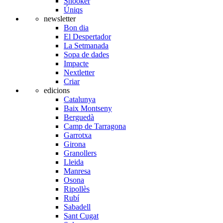
Snooker
Úniqs
newsletter
Bon dia
El Despertador
La Setmanada
Sopa de dades
Impacte
Nextletter
Criar
edicions
Catalunya
Baix Montseny
Berguedà
Camp de Tarragona
Garrotxa
Girona
Granollers
Lleida
Manresa
Osona
Ripollès
Rubí
Sabadell
Sant Cugat