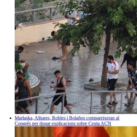
Marlaska, Albares, Robles i Bolaños compareixeran al
Congrés per donar explicacions sobre Ceuta
ACN