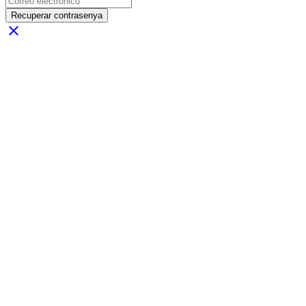
Recuperar contrasenya
close