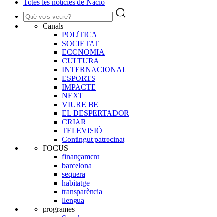
Totes les notícies de Nació
Canals
POLíTICA
SOCIETAT
ECONOMIA
CULTURA
INTERNACIONAL
ESPORTS
IMPACTE
NEXT
VIURE BE
EL DESPERTADOR
CRIAR
TELEVISIÓ
Contingut patrocinat
FOCUS
finançament
barcelona
sequera
habitatge
transparència
llengua
programes