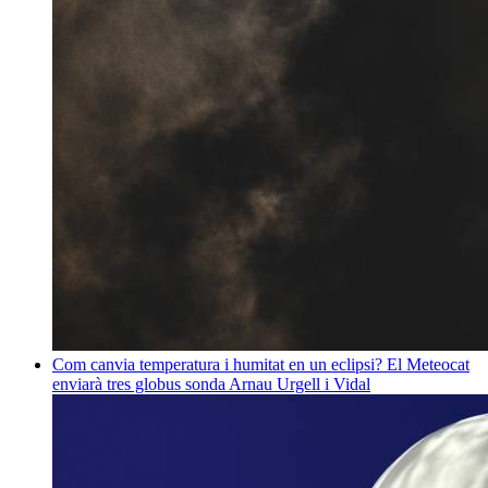
Com canvia temperatura i humitat en un eclipsi? El Meteocat
enviarà tres globus sonda
Arnau Urgell i Vidal