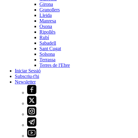
Girona
Granollers
Lleida
Manresa
Osona
Ripollès
Rubí
Sabadell
Sant Cugat
Solsona
Terrassa
Terres de l'Ebre
Iniciar Sessió
Subscriu-t'hi
Newsletter