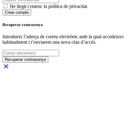
He llegit i entenc la política de privacitat
Crear compte
Recuperar contrasenya
Introdueix l’adreça de correu electrònic amb la qual accedeixes
habitualment i t’enviarem una nova clau d’accés.
Recuperar contrasenya
close