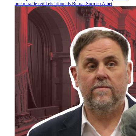
que mira de reüll els tribunals
Bernat Surroca Albet