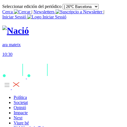
Seleccionar edición del periódico
Cerca
|
Newsletters
|
Iniciar Sessió
ara mateix
10:30
Política
Societat
Opinió
Impacte
Next
Viure bé