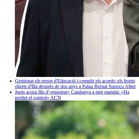
Gestionar els errors d'Educació i complir els acords: els fronts
oberts d'Illa després de dos anys a Palau
Bernat Surroca Albet
Junts acusa Illa d'«ensorrar» Catalunya a mig mandat: «Ha
perdut el control»
ACN