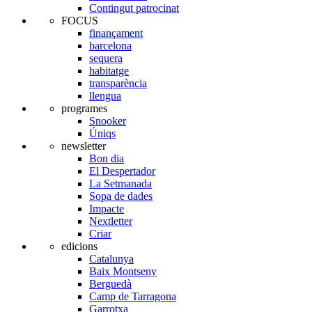
Contingut patrocinat
FOCUS
finançament
barcelona
sequera
habitatge
transparència
llengua
programes
Snooker
Úniqs
newsletter
Bon dia
El Despertador
La Setmanada
Sopa de dades
Impacte
Nextletter
Criar
edicions
Catalunya
Baix Montseny
Berguedà
Camp de Tarragona
Garrotxa