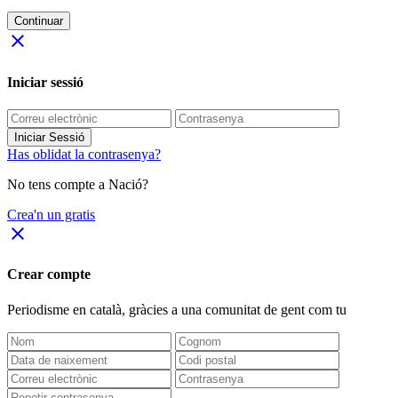
Continuar
close
Iniciar sessió
Iniciar Sessió
Has oblidat la contrasenya?
No tens compte a Nació?
Crea'n un gratis
close
Crear compte
Periodisme
en català
, gràcies a una comunitat de gent com tu