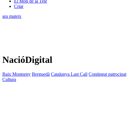
El Món de la Tele
Criar
ara mateix
NacióDigital
Baix Montseny
Berguedà
Catalunya Last Call
Contingut patrocinat
Cultura