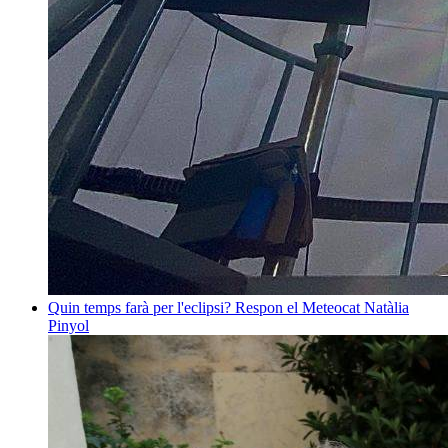
Quin temps farà per l'eclipsi? Respon el Meteocat
Natàlia
Pinyol