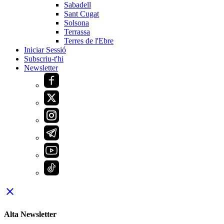
Sabadell
Sant Cugat
Solsona
Terrassa
Terres de l'Ebre
Iniciar Sessió
Subscriu-t'hi
Newsletter
close
Alta Newsletter