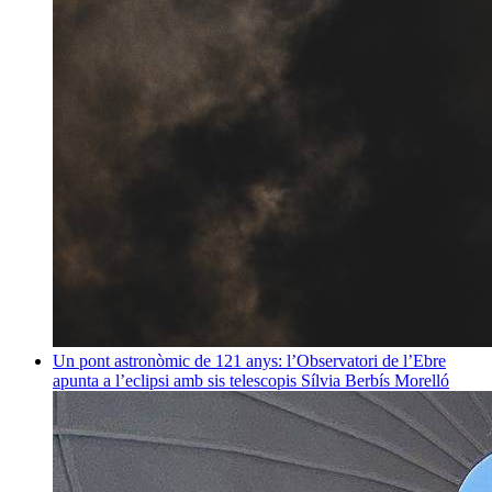
Un pont astronòmic de 121 anys: l’Observatori de l’Ebre
apunta a l’eclipsi amb sis telescopis
Sílvia Berbís Morelló