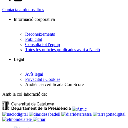
Contacta amb nosaltres
Informació corporativa
Reconeixements
Publicitat
Consulta tot l'equip
Totes les notícies publicades avui a Nació
Legal
Avís legal
Privacitat i Cookies
Audiència certificada ComScore
Amb la col·laboració de: