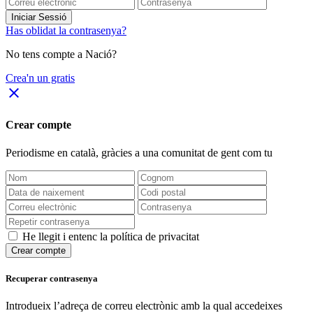
Iniciar Sessió
Has oblidat la contrasenya?
No tens compte a Nació?
Crea'n un gratis
close
Crear compte
Periodisme
en català
, gràcies a una comunitat de gent com tu
He llegit i entenc la política de privacitat
Crear compte
Recuperar contrasenya
Introdueix l’adreça de correu electrònic amb la qual accedeixes