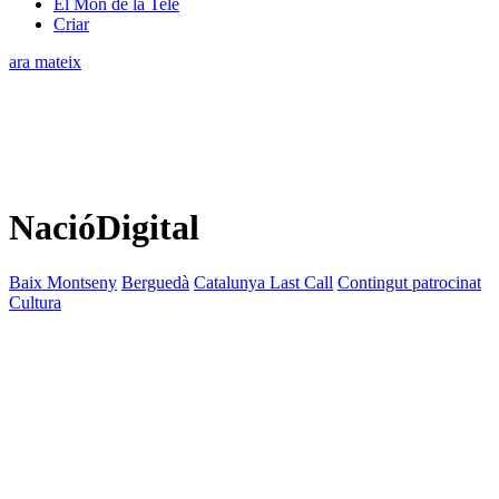
El Món de la Tele
Criar
ara mateix
NacióDigital
Baix Montseny
Berguedà
Catalunya Last Call
Contingut patrocinat
Cultura