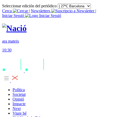
Seleccionar edición del periódico
Cerca
|
Newsletters
|
Iniciar Sessió
ara mateix
10:30
Política
Societat
Opinió
Impacte
Next
Viure bé