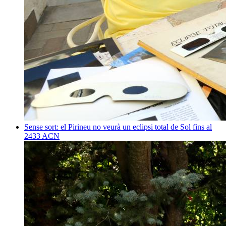
Sense sort: el Pirineu no veurà un eclipsi total de Sol fins al
2433
ACN