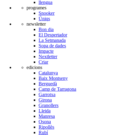
llengua
programes
Snooker
Úniqs
newsletter
Bon dia
El Despertador
La Setmanada
Sopa de dades
Impacte
Nextletter
Criar
edicions
Catalunya
Baix Montseny
Berguedà
Camp de Tarragona
Garrotxa
Girona
Granollers
Lleida
Manresa
Osona
Ripollès
Rubí