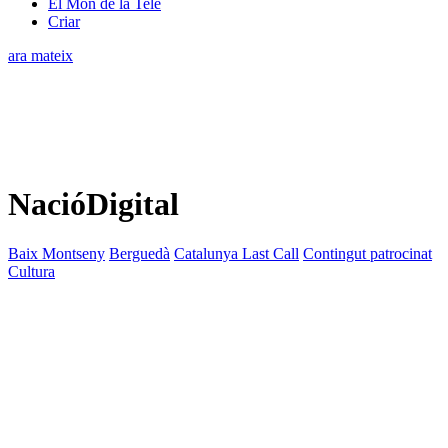
El Món de la Tele
Criar
ara mateix
NacióDigital
Baix Montseny
Berguedà
Catalunya Last Call
Contingut patrocinat
Cultura