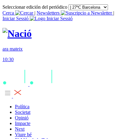
Seleccionar edición del periódico
Cerca
|
Newsletters
|
Iniciar Sessió
ara mateix
10:30
Política
Societat
Opinió
Impacte
Next
Viure bé