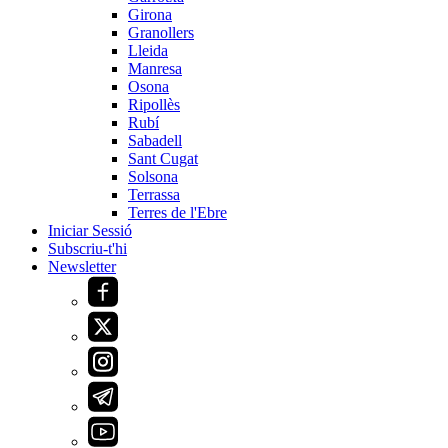
Girona
Granollers
Lleida
Manresa
Osona
Ripollès
Rubí
Sabadell
Sant Cugat
Solsona
Terrassa
Terres de l'Ebre
Iniciar Sessió
Subscriu-t'hi
Newsletter