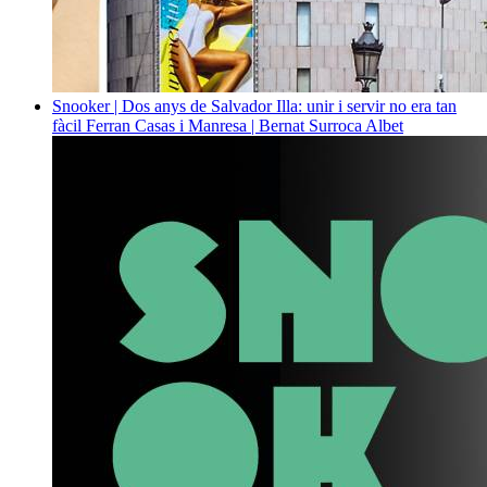
Snooker | Dos anys de Salvador Illa: unir i servir no era tan
fàcil
Ferran Casas i Manresa | Bernat Surroca Albet