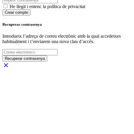
He llegit i entenc la política de privacitat
Crear compte
Recuperar contrasenya
Introdueix l’adreça de correu electrònic amb la qual accedeixes
habitualment i t’enviarem una nova clau d’accés.
Recuperar contrasenya
close