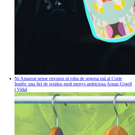
Ni Amazon sense envasos ni roba de segona mà al Corte
Inglés: una llei de residus molt menys ambiciosa
Arnau Urgell
i Vidal