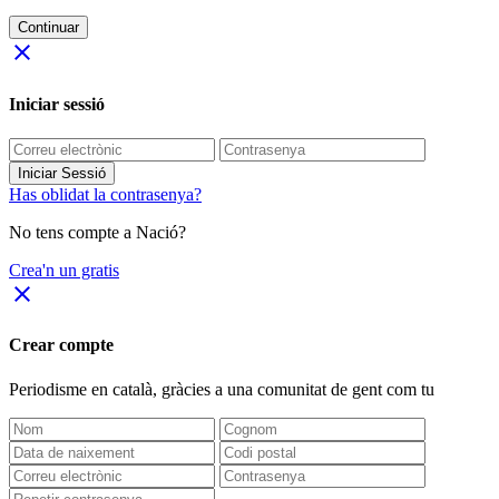
Continuar
close
Iniciar sessió
Iniciar Sessió
Has oblidat la contrasenya?
No tens compte a Nació?
Crea'n un gratis
close
Crear compte
Periodisme
en català
, gràcies a una comunitat de gent com tu