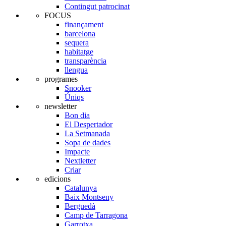
Contingut patrocinat
FOCUS
finançament
barcelona
sequera
habitatge
transparència
llengua
programes
Snooker
Úniqs
newsletter
Bon dia
El Despertador
La Setmanada
Sopa de dades
Impacte
Nextletter
Criar
edicions
Catalunya
Baix Montseny
Berguedà
Camp de Tarragona
Garrotxa