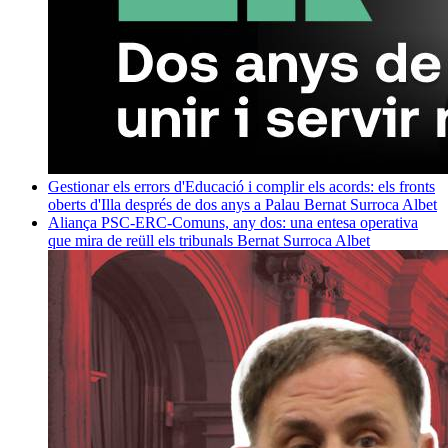
Gestionar els errors d'Educació i complir els acords: els fronts
oberts d'Illa després de dos anys a Palau
Bernat Surroca Albet
Aliança PSC-ERC-Comuns, any dos: una entesa operativa
que mira de reüll els tribunals
Bernat Surroca Albet