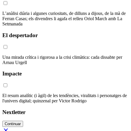
L’anàlisi diària i algunes curiositats, de dilluns a dijous, de la mà de
Ferran Casas; els divendres li agafa el relleu Oriol March amb La
Setmanada
El despertador
Una mirada crítica i rigorosa a la crisi climàtica: cada dissabte per
Arnau Urgell
Impacte
El resum analític (i àgil) de les tendències, viralitats i personatges de
l'univers digital; quinzenal per Victor Rodrigo
Nextletter
Continuar
close