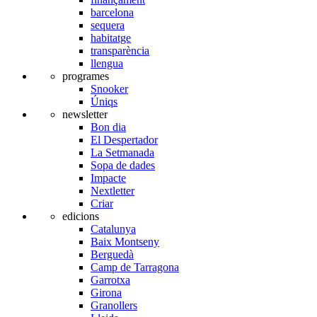
barcelona
sequera
habitatge
transparència
llengua
programes
Snooker
Úniqs
newsletter
Bon dia
El Despertador
La Setmanada
Sopa de dades
Impacte
Nextletter
Criar
edicions
Catalunya
Baix Montseny
Berguedà
Camp de Tarragona
Garrotxa
Girona
Granollers