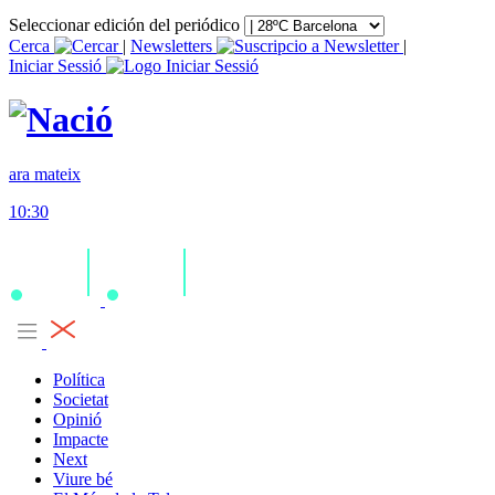
Seleccionar edición del periódico
Cerca
|
Newsletters
|
Iniciar Sessió
ara mateix
10:30
Política
Societat
Opinió
Impacte
Next
Viure bé