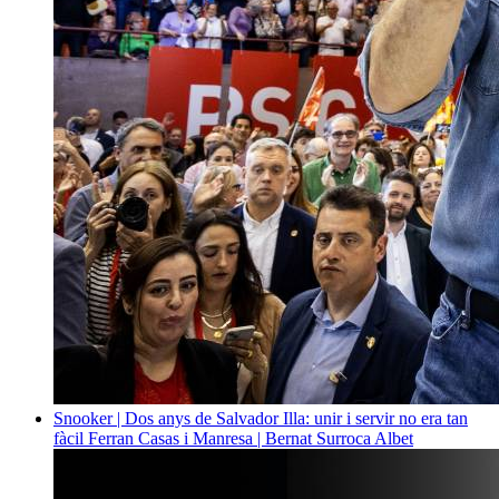
Snooker | Dos anys de Salvador Illa: unir i servir no era tan
fàcil
Ferran Casas i Manresa | Bernat Surroca Albet