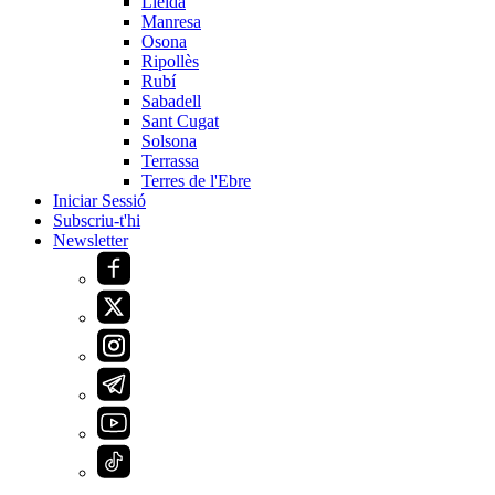
Lleida
Manresa
Osona
Ripollès
Rubí
Sabadell
Sant Cugat
Solsona
Terrassa
Terres de l'Ebre
Iniciar Sessió
Subscriu-t'hi
Newsletter