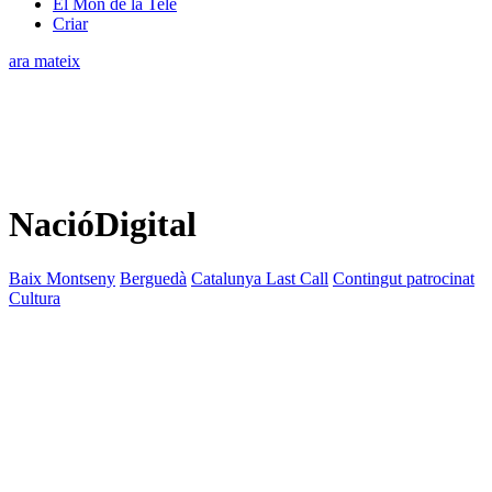
El Món de la Tele
Criar
ara mateix
NacióDigital
Baix Montseny
Berguedà
Catalunya Last Call
Contingut patrocinat
Cultura