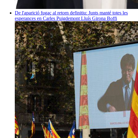
De l'aparició fugaç al retorn definitiu: Junts manté totes les
esperances en Carles Puigdemont
Lluís Girona Boffi