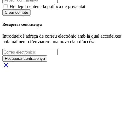
He llegit i entenc la política de privacitat
Crear compte
Recuperar contrasenya
Introdueix l’adreça de correu electrònic amb la qual accedeixes
habitualment i t’enviarem una nova clau d’accés.
Recuperar contrasenya
close