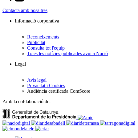
Contacta amb nosaltres
Informació corporativa
Reconeixements
Publicitat
Consulta tot l'equip
Totes les notícies publicades avui a Nació
Legal
Avís legal
Privacitat i Cookies
Audiència certificada ComScore
Amb la col·laboració de: