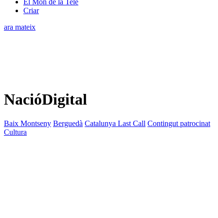
El Món de la Tele
Criar
ara mateix
NacióDigital
Baix Montseny
Berguedà
Catalunya Last Call
Contingut patrocinat
Cultura