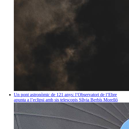
Un pont astronòmic de 121 anys: l’Observatori de l’Ebre
apunta a l’eclipsi amb sis telescopis
Sílvia Berbís Morelló