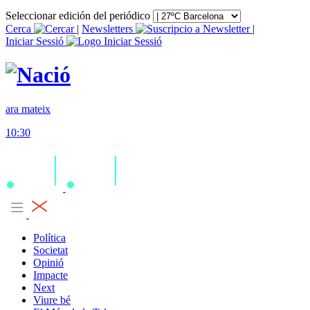
Seleccionar edición del periódico
Cerca
|
Newsletters
|
Iniciar Sessió
ara mateix
10:30
Política
Societat
Opinió
Impacte
Next
Viure bé