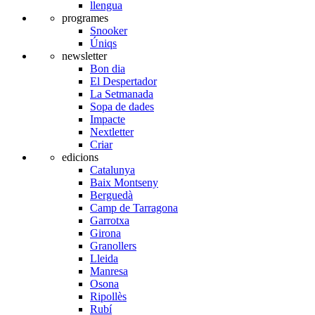
llengua
programes
Snooker
Úniqs
newsletter
Bon dia
El Despertador
La Setmanada
Sopa de dades
Impacte
Nextletter
Criar
edicions
Catalunya
Baix Montseny
Berguedà
Camp de Tarragona
Garrotxa
Girona
Granollers
Lleida
Manresa
Osona
Ripollès
Rubí