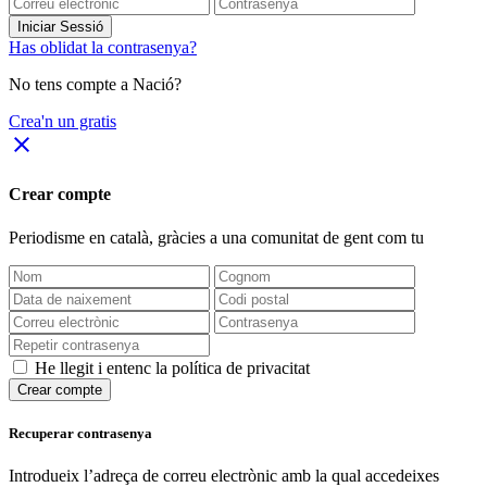
Iniciar Sessió
Has oblidat la contrasenya?
No tens compte a Nació?
Crea'n un gratis
close
Crear compte
Periodisme
en català
, gràcies a una comunitat de gent com tu
He llegit i entenc la política de privacitat
Crear compte
Recuperar contrasenya
Introdueix l’adreça de correu electrònic amb la qual accedeixes