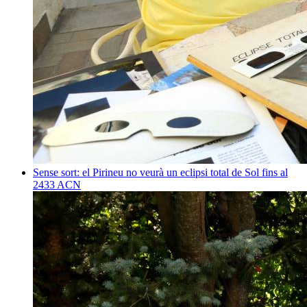
Sense sort: el Pirineu no veurà un eclipsi total de Sol fins al
2433
ACN