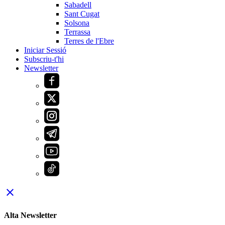
Sabadell
Sant Cugat
Solsona
Terrassa
Terres de l'Ebre
Iniciar Sessió
Subscriu-t'hi
Newsletter
close
Alta Newsletter