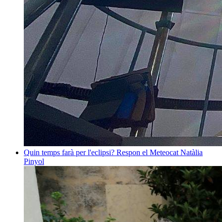
Quin temps farà per l'eclipsi? Respon el Meteocat
Natàlia
Pinyol