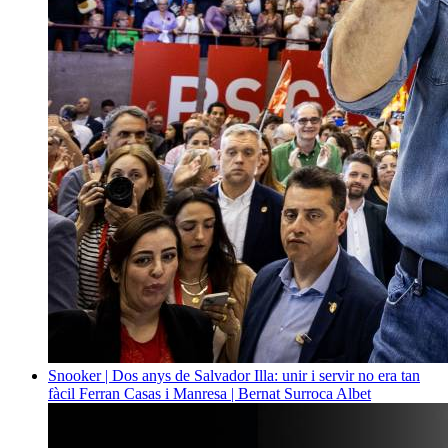
Snooker | Dos anys de Salvador Illa: unir i servir no era tan
fàcil
Ferran Casas i Manresa | Bernat Surroca Albet