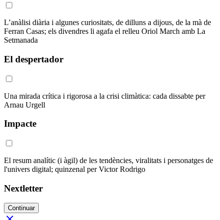
L’anàlisi diària i algunes curiositats, de dilluns a dijous, de la mà de
Ferran Casas; els divendres li agafa el relleu Oriol March amb La
Setmanada
El despertador
Una mirada crítica i rigorosa a la crisi climàtica: cada dissabte per
Arnau Urgell
Impacte
El resum analític (i àgil) de les tendències, viralitats i personatges de
l'univers digital; quinzenal per Victor Rodrigo
Nextletter
Continuar
close