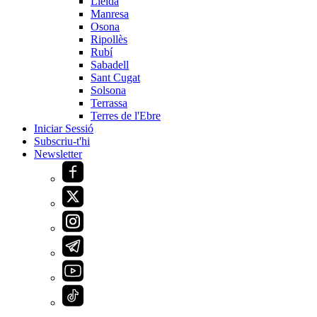
Lleida
Manresa
Osona
Ripollès
Rubí
Sabadell
Sant Cugat
Solsona
Terrassa
Terres de l'Ebre
Iniciar Sessió
Subscriu-t'hi
Newsletter