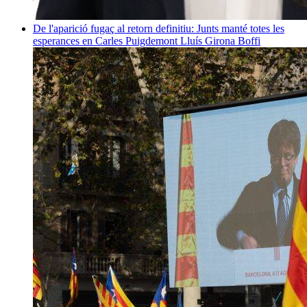
De l'aparició fugaç al retorn definitiu: Junts manté totes les
esperances en Carles Puigdemont
Lluís Girona Boffi