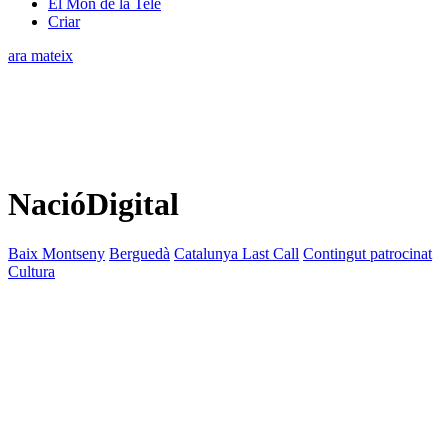
El Món de la Tele
Criar
ara mateix
NacióDigital
Baix Montseny
Berguedà
Catalunya Last Call
Contingut patrocinat
Cultura