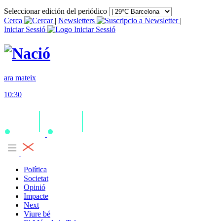
Seleccionar edición del periódico
Cerca
|
Newsletters
|
Iniciar Sessió
ara mateix
10:30
Política
Societat
Opinió
Impacte
Next
Viure bé