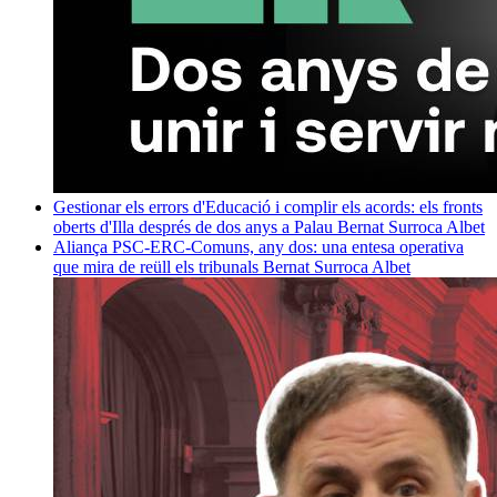
Gestionar els errors d'Educació i complir els acords: els fronts
oberts d'Illa després de dos anys a Palau
Bernat Surroca Albet
Aliança PSC-ERC-Comuns, any dos: una entesa operativa
que mira de reüll els tribunals
Bernat Surroca Albet