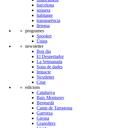
barcelona
sequera
habitatge
transparència
llengua
programes
Snooker
Úniqs
newsletter
Bon dia
El Despertador
La Setmanada
Sopa de dades
Impacte
Nextletter
Criar
edicions
Catalunya
Baix Montseny
Berguedà
Camp de Tarragona
Garrotxa
Girona
Granollers