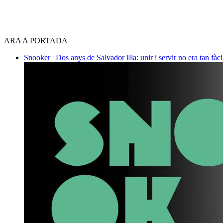
ARA A PORTADA
Snooker | Dos anys de Salvador Illa: unir i servir no era tan fàc