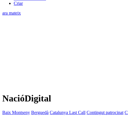
Criar
ara mateix
NacióDigital
Baix Montseny
Berguedà
Catalunya Last Call
Contingut patrocinat
C