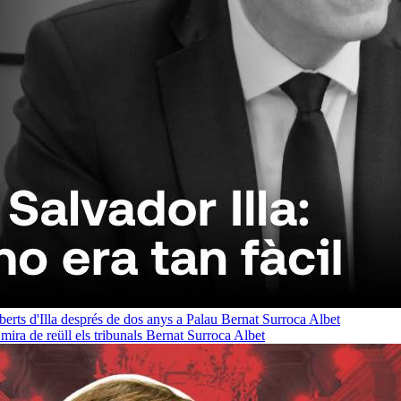
oberts d'Illa després de dos anys a Palau
Bernat Surroca Albet
ra de reüll els tribunals
Bernat Surroca Albet