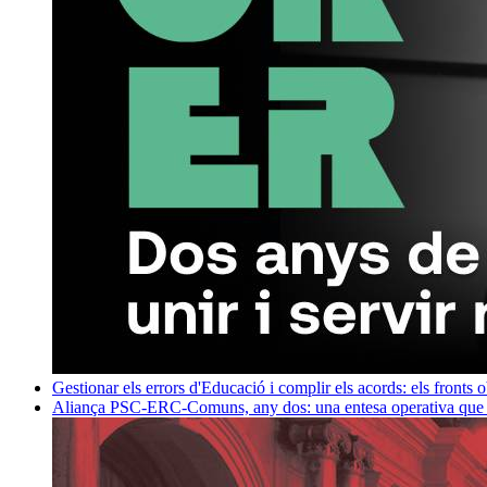
Gestionar els errors d'Educació i complir els acords: els fronts 
Aliança PSC-ERC-Comuns, any dos: una entesa operativa que mi