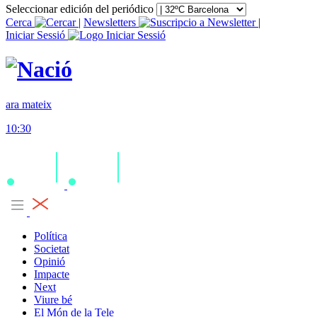
Seleccionar edición del periódico
Cerca
|
Newsletters
|
Iniciar Sessió
ara mateix
10:30
Política
Societat
Opinió
Impacte
Next
Viure bé
El Món de la Tele