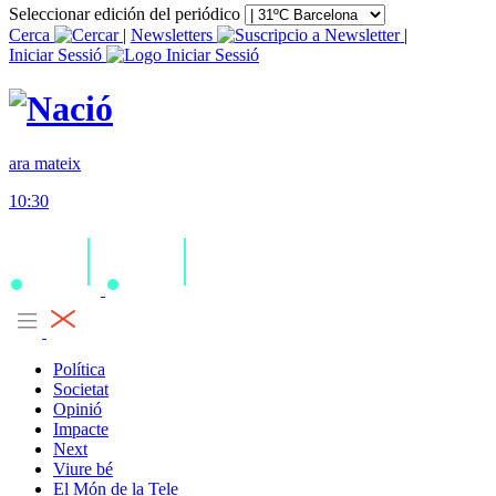
Seleccionar edición del periódico
Cerca
|
Newsletters
|
Iniciar Sessió
ara mateix
10:30
Política
Societat
Opinió
Impacte
Next
Viure bé
El Món de la Tele