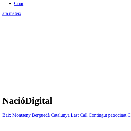
Criar
ara mateix
NacióDigital
Baix Montseny
Berguedà
Catalunya Last Call
Contingut patrocinat
C