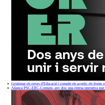
Gestionar els errors d'Educació i complir els acords: els fronts 
Aliança PSC-ERC-Comuns, any dos: una entesa operativa que mi