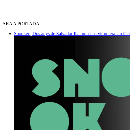
ARA A PORTADA
Snooker | Dos anys de Salvador Illa: unir i servir no era tan fàc