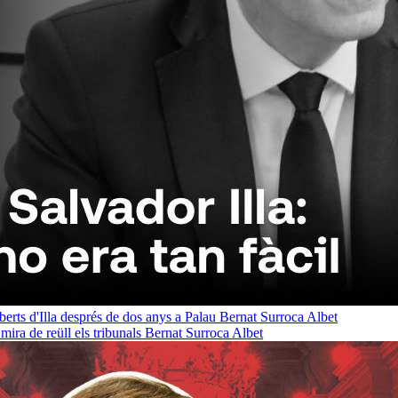
oberts d'Illa després de dos anys a Palau
Bernat Surroca Albet
ra de reüll els tribunals
Bernat Surroca Albet