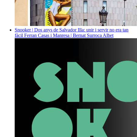
Snooker | Dos anys de Salvador Illa: unir i servir no era tan
fàcil
Ferran Casas i Manresa | Bernat Surroca Albet