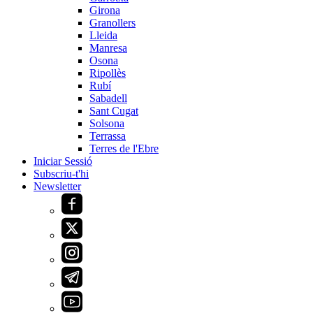
Girona
Granollers
Lleida
Manresa
Osona
Ripollès
Rubí
Sabadell
Sant Cugat
Solsona
Terrassa
Terres de l'Ebre
Iniciar Sessió
Subscriu-t'hi
Newsletter