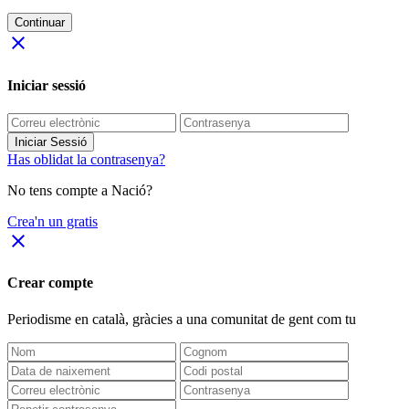
Continuar
close
Iniciar sessió
Iniciar Sessió
Has oblidat la contrasenya?
No tens compte a Nació?
Crea'n un gratis
close
Crear compte
Periodisme
en català
, gràcies a una comunitat de gent com tu