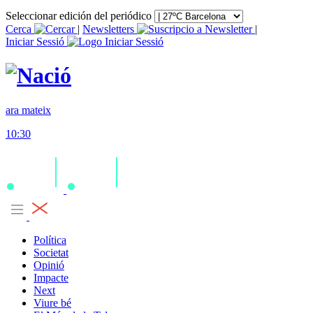
Seleccionar edición del periódico
Cerca
|
Newsletters
|
Iniciar Sessió
ara mateix
10:30
Política
Societat
Opinió
Impacte
Next
Viure bé