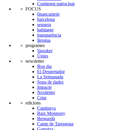
Contingut patrocinat
FOCUS
finançament
barcelona
sequera
habitatge
transparència
llengua
programes
Snooker
Úniqs
newsletter
Bon dia
El Despertador
La Setmanada
Sopa de dades
Impacte
Nextletter
Criar
edicions
Catalunya
Baix Montseny
Berguedà
Camp de Tarragona
Garrotxa