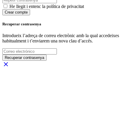
He llegit i entenc la política de privacitat
Crear compte
Recuperar contrasenya
Introdueix l’adreça de correu electrònic amb la qual accedeixes
habitualment i t’enviarem una nova clau d’accés.
Recuperar contrasenya
close