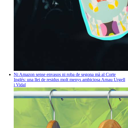
Ni Amazon sense envasos ni roba de segona mà al Corte
Inglés: una llei de residus molt menys ambiciosa
Arnau Urgell
i Vidal