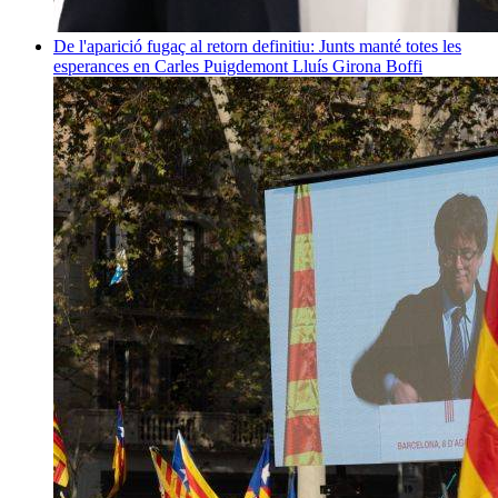
De l'aparició fugaç al retorn definitiu: Junts manté totes les
esperances en Carles Puigdemont
Lluís Girona Boffi