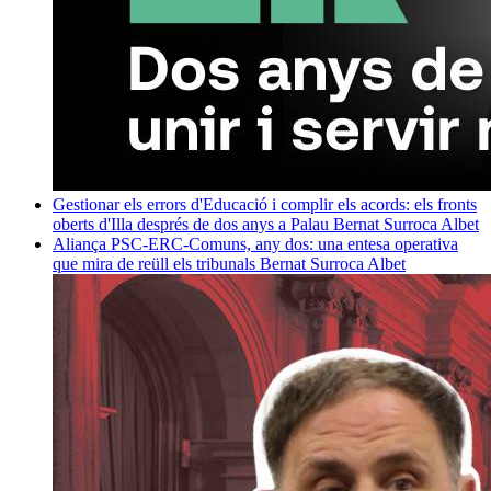
Gestionar els errors d'Educació i complir els acords: els fronts
oberts d'Illa després de dos anys a Palau
Bernat Surroca Albet
Aliança PSC-ERC-Comuns, any dos: una entesa operativa
que mira de reüll els tribunals
Bernat Surroca Albet