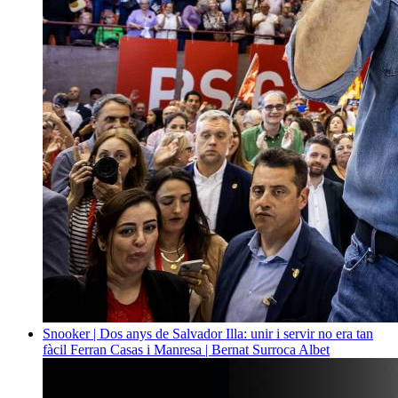
Snooker | Dos anys de Salvador Illa: unir i servir no era tan
fàcil
Ferran Casas i Manresa | Bernat Surroca Albet