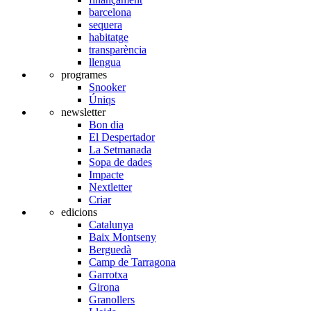
barcelona
sequera
habitatge
transparència
llengua
programes
Snooker
Úniqs
newsletter
Bon dia
El Despertador
La Setmanada
Sopa de dades
Impacte
Nextletter
Criar
edicions
Catalunya
Baix Montseny
Berguedà
Camp de Tarragona
Garrotxa
Girona
Granollers