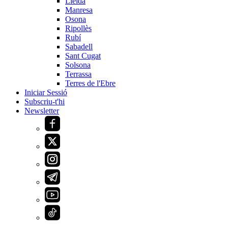
Lleida
Manresa
Osona
Ripollès
Rubí
Sabadell
Sant Cugat
Solsona
Terrassa
Terres de l'Ebre
Iniciar Sessió
Subscriu-t'hi
Newsletter