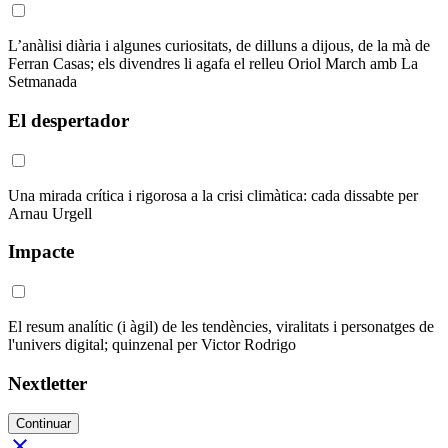
L’anàlisi diària i algunes curiositats, de dilluns a dijous, de la mà de
Ferran Casas; els divendres li agafa el relleu Oriol March amb La
Setmanada
El despertador
Una mirada crítica i rigorosa a la crisi climàtica: cada dissabte per
Arnau Urgell
Impacte
El resum analític (i àgil) de les tendències, viralitats i personatges de
l'univers digital; quinzenal per Victor Rodrigo
Nextletter
Continuar
close