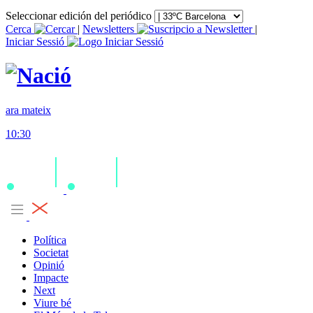
Seleccionar edición del periódico
Cerca
|
Newsletters
|
Iniciar Sessió
ara mateix
10:30
Política
Societat
Opinió
Impacte
Next
Viure bé