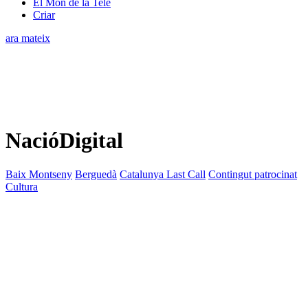
El Món de la Tele
Criar
ara mateix
NacióDigital
Baix Montseny
Berguedà
Catalunya Last Call
Contingut patrocinat
Cultura