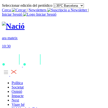
Seleccionar edición del periódico
Cerca
|
Newsletters
|
Iniciar Sessió
ara mateix
10:30
Política
Societat
Opinió
Impacte
Next
Viure bé