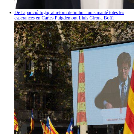
De l'aparició fugaç al retorn definitiu: Junts manté totes les
esperances en Carles Puigdemont
Lluís Girona Boffi