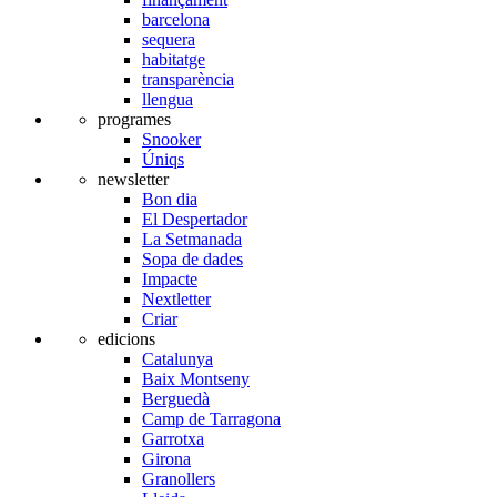
barcelona
sequera
habitatge
transparència
llengua
programes
Snooker
Úniqs
newsletter
Bon dia
El Despertador
La Setmanada
Sopa de dades
Impacte
Nextletter
Criar
edicions
Catalunya
Baix Montseny
Berguedà
Camp de Tarragona
Garrotxa
Girona
Granollers