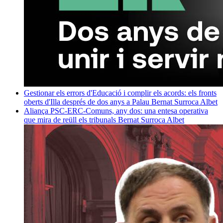
Gestionar els errors d'Educació i complir els acords: els fronts
oberts d'Illa després de dos anys a Palau
Bernat Surroca Albet
Aliança PSC-ERC-Comuns, any dos: una entesa operativa
que mira de reüll els tribunals
Bernat Surroca Albet