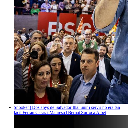
Snooker | Dos anys de Salvador Illa: unir i servir no era tan
fàcil
Ferran Casas i Manresa | Bernat Surroca Albet