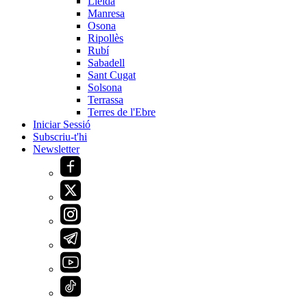
Lleida
Manresa
Osona
Ripollès
Rubí
Sabadell
Sant Cugat
Solsona
Terrassa
Terres de l'Ebre
Iniciar Sessió
Subscriu-t'hi
Newsletter