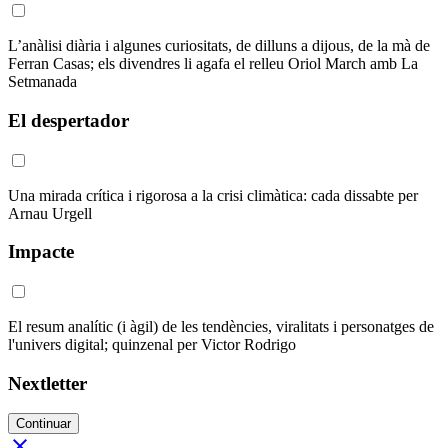
L’anàlisi diària i algunes curiositats, de dilluns a dijous, de la mà de
Ferran Casas; els divendres li agafa el relleu Oriol March amb La
Setmanada
El despertador
Una mirada crítica i rigorosa a la crisi climàtica: cada dissabte per
Arnau Urgell
Impacte
El resum analític (i àgil) de les tendències, viralitats i personatges de
l'univers digital; quinzenal per Victor Rodrigo
Nextletter
Continuar
close