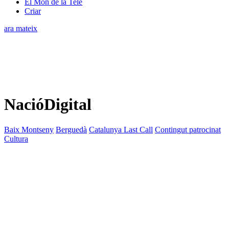
El Món de la Tele
Criar
ara mateix
NacióDigital
Baix Montseny
Berguedà
Catalunya Last Call
Contingut patrocinat
Cultura