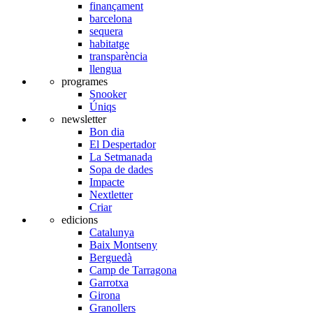
finançament
barcelona
sequera
habitatge
transparència
llengua
programes
Snooker
Úniqs
newsletter
Bon dia
El Despertador
La Setmanada
Sopa de dades
Impacte
Nextletter
Criar
edicions
Catalunya
Baix Montseny
Berguedà
Camp de Tarragona
Garrotxa
Girona
Granollers