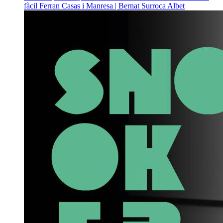
fàcil
Ferran Casas i Manresa | Bernat Surroca Albet