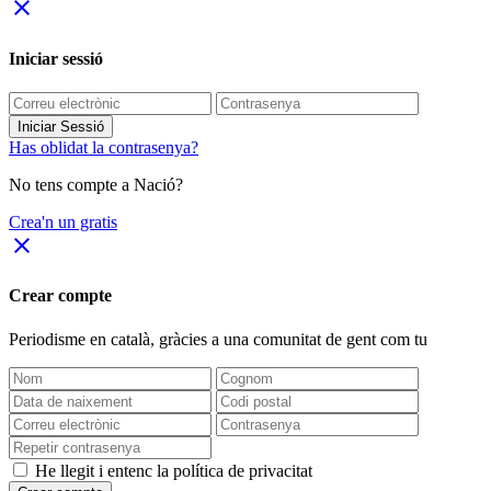
close
Iniciar sessió
Iniciar Sessió
Has oblidat la contrasenya?
No tens compte a Nació?
Crea'n un gratis
close
Crear compte
Periodisme
en català
, gràcies a una comunitat de gent com tu
He llegit i entenc la política de privacitat