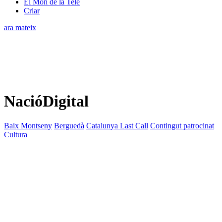
El Món de la Tele
Criar
ara mateix
NacióDigital
Baix Montseny
Berguedà
Catalunya Last Call
Contingut patrocinat
Cultura