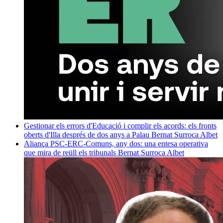
Gestionar els errors d'Educació i complir els acords: els fronts
oberts d'Illa després de dos anys a Palau
Bernat Surroca Albet
Aliança PSC-ERC-Comuns, any dos: una entesa operativa
que mira de reüll els tribunals
Bernat Surroca Albet