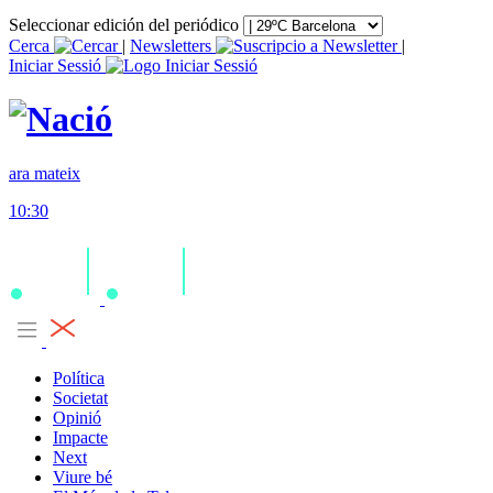
Seleccionar edición del periódico
Cerca
|
Newsletters
|
Iniciar Sessió
ara mateix
10:30
Política
Societat
Opinió
Impacte
Next
Viure bé