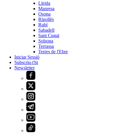
Lleida
Manresa
Osona
Ripollès
Rubí
Sabadell
Sant Cugat
Solsona
Terrassa
Terres de l'Ebre
Iniciar Sessió
Subscriu-t'hi
Newsletter