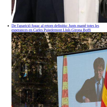
De l'aparició fugaç al retorn definitiu: Junts manté totes les
esperances en Carles Puigdemont
Lluís Girona Boffi