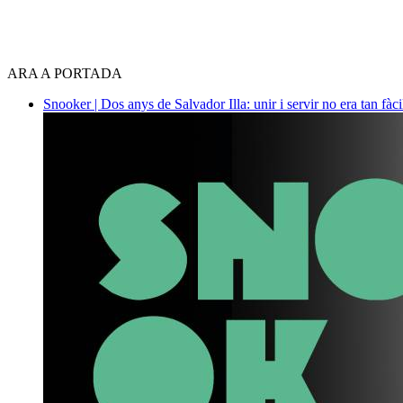
ARA A PORTADA
Snooker | Dos anys de Salvador Illa: unir i servir no era tan fàc