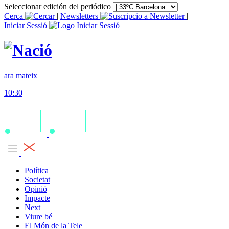
Seleccionar edición del periódico
Cerca
|
Newsletters
|
Iniciar Sessió
ara mateix
10:30
Política
Societat
Opinió
Impacte
Next
Viure bé
El Món de la Tele