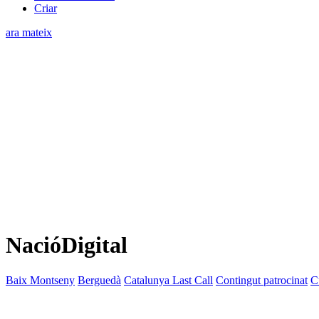
Criar
ara mateix
NacióDigital
Baix Montseny
Berguedà
Catalunya Last Call
Contingut patrocinat
C