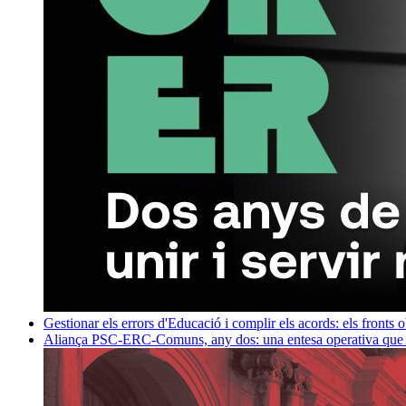
Gestionar els errors d'Educació i complir els acords: els fronts 
Aliança PSC-ERC-Comuns, any dos: una entesa operativa que mi