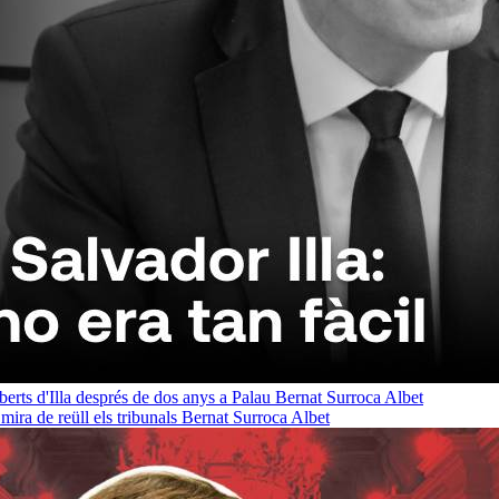
oberts d'Illa després de dos anys a Palau
Bernat Surroca Albet
ra de reüll els tribunals
Bernat Surroca Albet