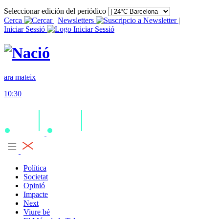
Seleccionar edición del periódico
Cerca
|
Newsletters
|
Iniciar Sessió
ara mateix
10:30
Política
Societat
Opinió
Impacte
Next
Viure bé