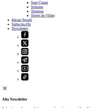
Sant Cugat
Solsona
Terrassa
Terres de l'Ebre
Iniciar Sessió
Subscriu-t'hi
Newsletter
close
Alta Newsletter