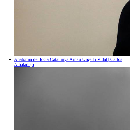
Anatomia del foc a Catalunya
Arnau Urgell i Vidal | Carlos
Albaladejo