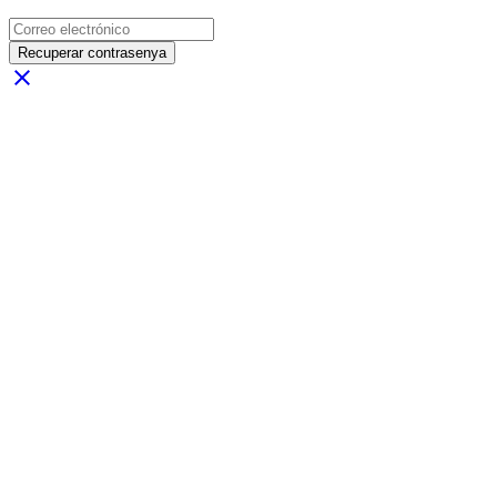
Recuperar contrasenya
close