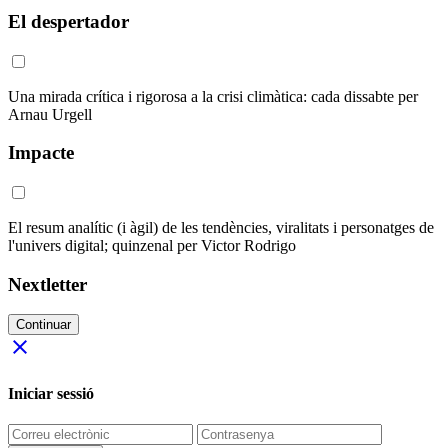
El despertador
Una mirada crítica i rigorosa a la crisi climàtica: cada dissabte per
Arnau Urgell
Impacte
El resum analític (i àgil) de les tendències, viralitats i personatges de
l'univers digital; quinzenal per Victor Rodrigo
Nextletter
Continuar
close
Iniciar sessió