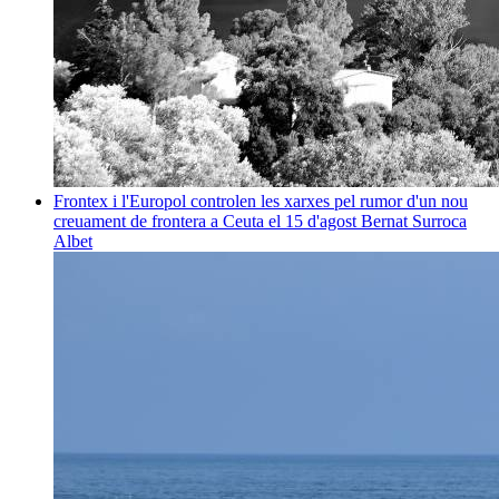
Frontex i l'Europol controlen les xarxes pel rumor d'un nou
creuament de frontera a Ceuta el 15 d'agost
Bernat Surroca
Albet