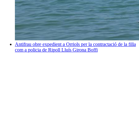
Antifrau obre expedient a Orriols per la contractació de la filla
com a policia de Ripoll
Lluís Girona Boffi