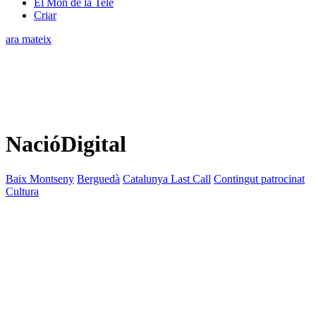
El Món de la Tele
Criar
ara mateix
NacióDigital
Baix Montseny
Berguedà
Catalunya Last Call
Contingut patrocinat
Cultura