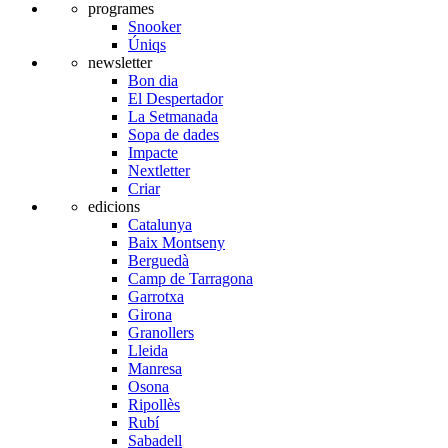
programes
Snooker
Úniqs
newsletter
Bon dia
El Despertador
La Setmanada
Sopa de dades
Impacte
Nextletter
Criar
edicions
Catalunya
Baix Montseny
Berguedà
Camp de Tarragona
Garrotxa
Girona
Granollers
Lleida
Manresa
Osona
Ripollès
Rubí
Sabadell