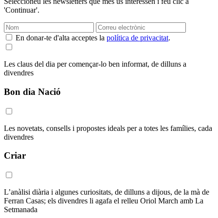
Seleccioneu les newsletters que més us interessen i feu clic a
'Continuar'.
En donar-te d'alta acceptes la
política de privacitat
.
Les claus del dia per començar-lo ben informat, de dilluns a
divendres
Bon dia Nació
Les novetats, consells i propostes ideals per a totes les famílies, cada
divendres
Criar
L’anàlisi diària i algunes curiositats, de dilluns a dijous, de la mà de
Ferran Casas; els divendres li agafa el relleu Oriol March amb La
Setmanada