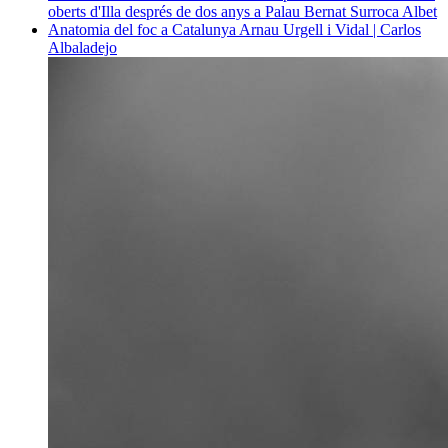
oberts d'Illa després de dos anys a Palau
Bernat Surroca Albet
Anatomia del foc a Catalunya
Arnau Urgell i Vidal | Carlos
Albaladejo