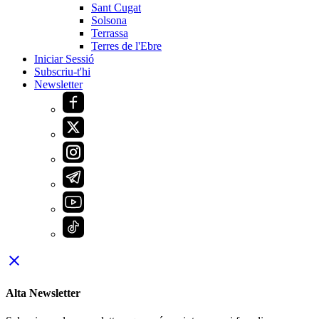
Sant Cugat
Solsona
Terrassa
Terres de l'Ebre
Iniciar Sessió
Subscriu-t'hi
Newsletter
close
Alta Newsletter