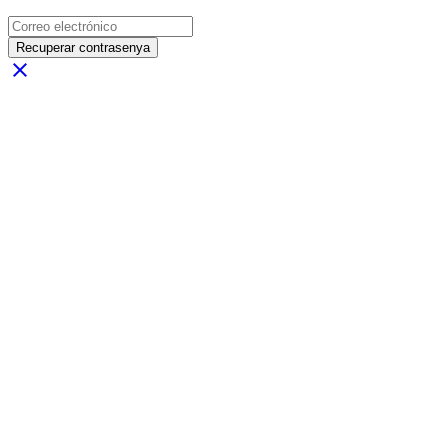
Recuperar contrasenya
close