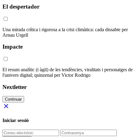
El despertador
Una mirada crítica i rigorosa a la crisi climàtica: cada dissabte per
Arnau Urgell
Impacte
El resum analític (i àgil) de les tendències, viralitats i personatges de
l'univers digital; quinzenal per Victor Rodrigo
Nextletter
Continuar
close
Iniciar sessió