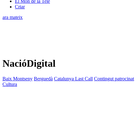
El Món de la Tele
Criar
ara mateix
NacióDigital
Baix Montseny
Berguedà
Catalunya Last Call
Contingut patrocinat
Cultura