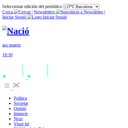
Seleccionar edición del periódico
Cerca
|
Newsletters
|
Iniciar Sessió
ara mateix
10:30
Política
Societat
Opinió
Impacte
Next
Viure bé