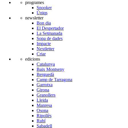
programes
Snooker
Úniqs
newsletter
Bon dia
El Despertador
La Setmanada
Sopa de dades
Impacte
Nextletter
Criar
edicions
Catalunya
Baix Montseny
Berguedà
Camp de Tarragona
Garrotxa
Girona
Granollers
Lleida
Manresa
Osona
Ripollès
Rubí
Sabadell