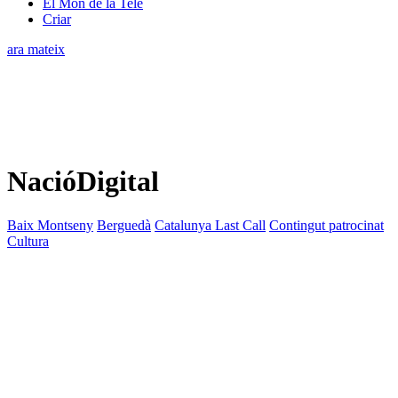
El Món de la Tele
Criar
ara mateix
NacióDigital
Baix Montseny
Berguedà
Catalunya Last Call
Contingut patrocinat
Cultura