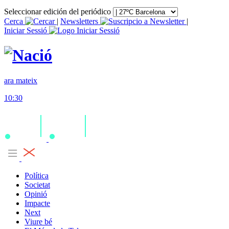
Seleccionar edición del periódico
Cerca
|
Newsletters
|
Iniciar Sessió
ara mateix
10:30
Política
Societat
Opinió
Impacte
Next
Viure bé