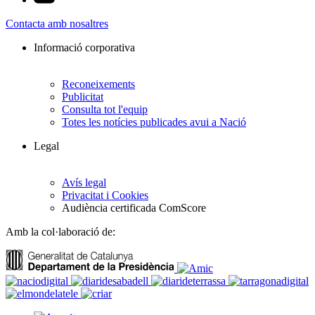
Contacta amb nosaltres
Informació corporativa
Reconeixements
Publicitat
Consulta tot l'equip
Totes les notícies publicades avui a Nació
Legal
Avís legal
Privacitat i Cookies
Audiència certificada ComScore
Amb la col·laboració de: