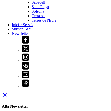
Sabadell
Sant Cugat
Solsona
Terrassa
Terres de l'Ebre
Iniciar Sessió
Subscriu-t'hi
Newsletter
close
Alta Newsletter