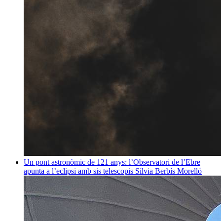
Un pont astronòmic de 121 anys: l’Observatori de l’Ebre
apunta a l’eclipsi amb sis telescopis
Sílvia Berbís Morelló