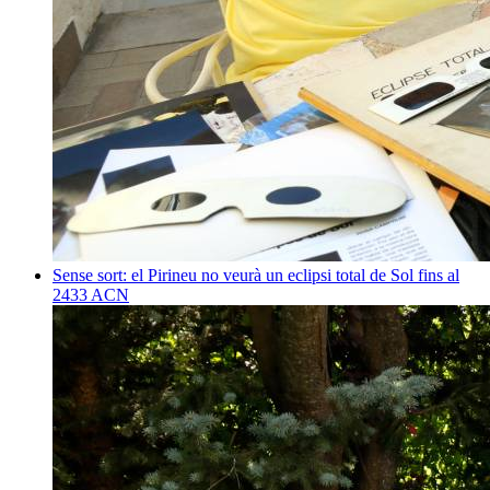
Sense sort: el Pirineu no veurà un eclipsi total de Sol fins al
2433
ACN