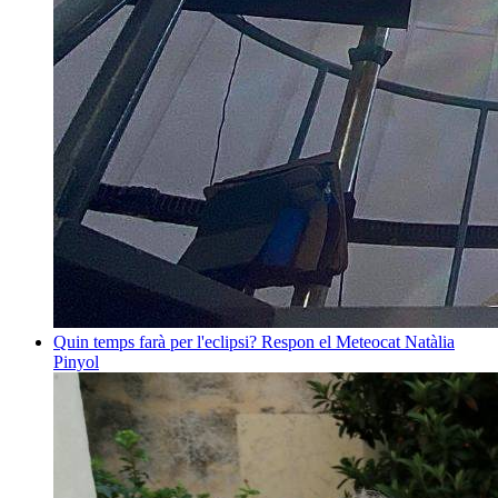
Quin temps farà per l'eclipsi? Respon el Meteocat
Natàlia
Pinyol