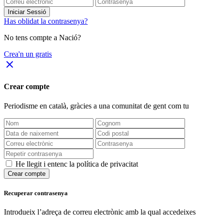
Iniciar Sessió
Has oblidat la contrasenya?
No tens compte a Nació?
Crea'n un gratis
close
Crear compte
Periodisme
en català
, gràcies a una comunitat de gent com tu
He llegit i entenc la política de privacitat
Crear compte
Recuperar contrasenya
Introdueix l’adreça de correu electrònic amb la qual accedeixes