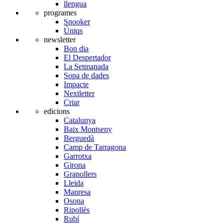
llengua
programes
Snooker
Úniqs
newsletter
Bon dia
El Despertador
La Setmanada
Sopa de dades
Impacte
Nextletter
Criar
edicions
Catalunya
Baix Montseny
Berguedà
Camp de Tarragona
Garrotxa
Girona
Granollers
Lleida
Manresa
Osona
Ripollès
Rubí