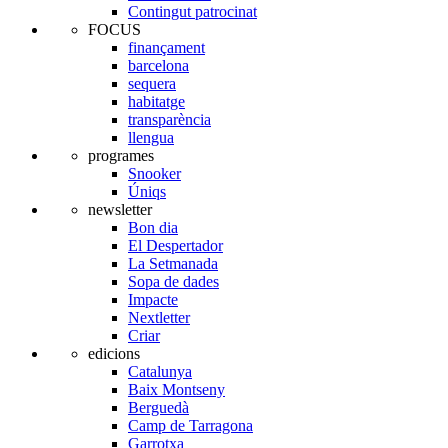
Contingut patrocinat
FOCUS
finançament
barcelona
sequera
habitatge
transparència
llengua
programes
Snooker
Úniqs
newsletter
Bon dia
El Despertador
La Setmanada
Sopa de dades
Impacte
Nextletter
Criar
edicions
Catalunya
Baix Montseny
Berguedà
Camp de Tarragona
Garrotxa