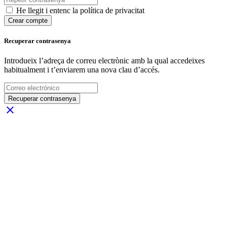
He llegit i entenc la política de privacitat
Crear compte
Recuperar contrasenya
Introdueix l’adreça de correu electrònic amb la qual accedeixes
habitualment i t’enviarem una nova clau d’accés.
Recuperar contrasenya
close