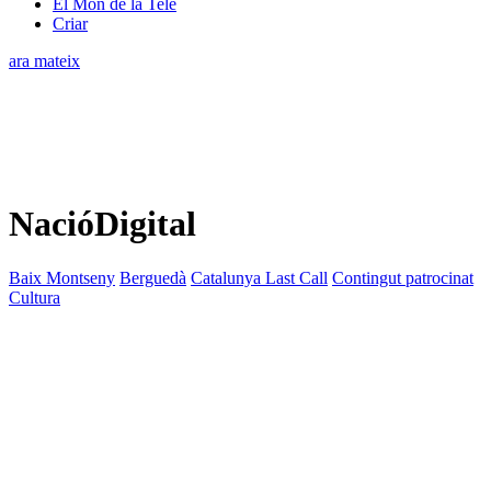
El Món de la Tele
Criar
ara mateix
NacióDigital
Baix Montseny
Berguedà
Catalunya Last Call
Contingut patrocinat
Cultura