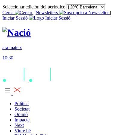
Seleccionar edición del periódico
Cerca
|
Newsletters
|
Iniciar Sessió
ara mateix
10:30
Política
Societat
Opinió
Impacte
Next
Viure bé