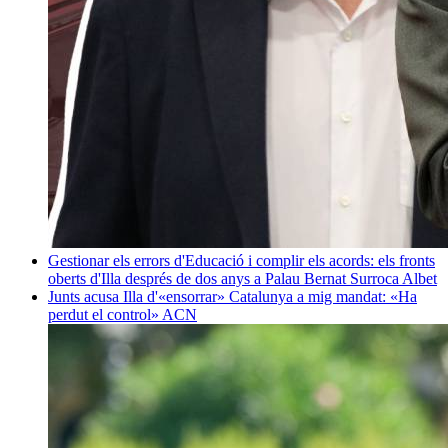
Gestionar els errors d'Educació i complir els acords: els fronts
oberts d'Illa després de dos anys a Palau
Bernat Surroca Albet
Junts acusa Illa d'«ensorrar» Catalunya a mig mandat: «Ha
perdut el control»
ACN