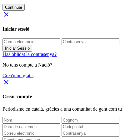
Continuar
close
Iniciar sessió
Iniciar Sessió
Has oblidat la contrasenya?
No tens compte a Nació?
Crea'n un gratis
close
Crear compte
Periodisme
en català
, gràcies a una comunitat de gent com tu