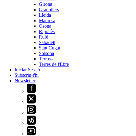
Girona
Granollers
Lleida
Manresa
Osona
Ripollès
Rubí
Sabadell
Sant Cugat
Solsona
Terrassa
Terres de l'Ebre
Iniciar Sessió
Subscriu-t'hi
Newsletter