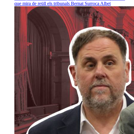
que mira de reüll els tribunals
Bernat Surroca Albet