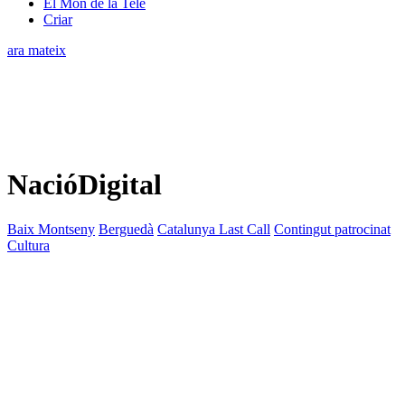
El Món de la Tele
Criar
ara mateix
NacióDigital
Baix Montseny
Berguedà
Catalunya Last Call
Contingut patrocinat
Cultura