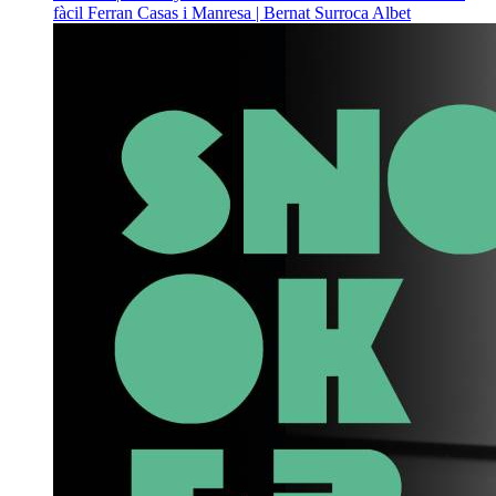
fàcil
Ferran Casas i Manresa | Bernat Surroca Albet