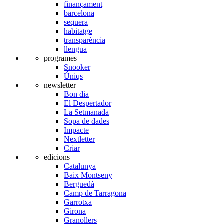
finançament
barcelona
sequera
habitatge
transparència
llengua
programes
Snooker
Úniqs
newsletter
Bon dia
El Despertador
La Setmanada
Sopa de dades
Impacte
Nextletter
Criar
edicions
Catalunya
Baix Montseny
Berguedà
Camp de Tarragona
Garrotxa
Girona
Granollers