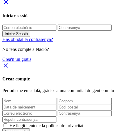
close
Iniciar sessió
Iniciar Sessió
Has oblidat la contrasenya?
No tens compte a Nació?
Crea'n un gratis
close
Crear compte
Periodisme
en català
, gràcies a una comunitat de gent com tu
He llegit i entenc la política de privacitat