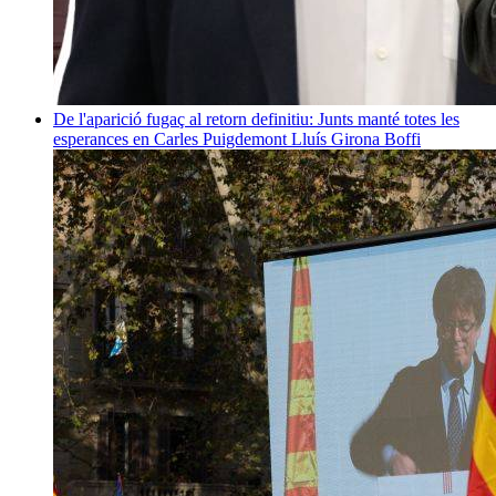
De l'aparició fugaç al retorn definitiu: Junts manté totes les
esperances en Carles Puigdemont
Lluís Girona Boffi