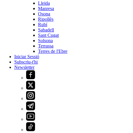
Lleida
Manresa
Osona
Ripollès
Rubí
Sabadell
Sant Cugat
Solsona
Terrassa
Terres de l'Ebre
Iniciar Sessió
Subscriu-t'hi
Newsletter