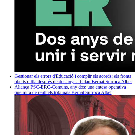
Gestionar els errors d'Educació i complir els acords: els fronts
oberts d'Illa després de dos anys a Palau
Bernat Surroca Albet
Aliança PSC-ERC-Comuns, any dos: una entesa operativa
que mira de reüll els tribunals
Bernat Surroca Albet