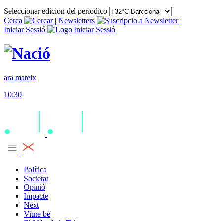
Seleccionar edición del periódico
Cerca
|
Newsletters
|
Iniciar Sessió
ara mateix
10:30
Política
Societat
Opinió
Impacte
Next
Viure bé