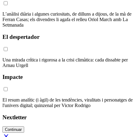
L’anàlisi diària i algunes curiositats, de dilluns a dijous, de la mà de
Ferran Casas; els divendres li agafa el relleu Oriol March amb La
Setmanada
El despertador
Una mirada crítica i rigorosa a la crisi climàtica: cada dissabte per
Arnau Urgell
Impacte
El resum analític (i àgil) de les tendències, viralitats i personatges de
l'univers digital; quinzenal per Victor Rodrigo
Nextletter
Continuar
close