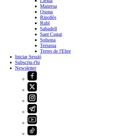
Lleida
Manresa
Osona
Ripollès
Rubí
Sabadell
Sant Cugat
Solsona
Terrassa
Terres de l'Ebre
Iniciar Sessió
Subscriu-t'hi
Newsletter