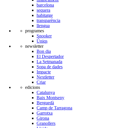
barcelona
sequera
habitatge
transparència
llengua
programes
Snooker
Úniqs
newsletter
Bon dia
El Despertador
La Setmanada
Sopa de dades
Impacte
Nextletter
Criar
edicions
Catalunya
Baix Montseny
Berguedà
Camp de Tarragona
Garrotxa
Girona
Granollers