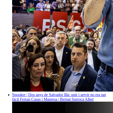
Snooker | Dos anys de Salvador Illa: unir i servir no era tan
fàcil
Ferran Casas i Manresa | Bernat Surroca Albet