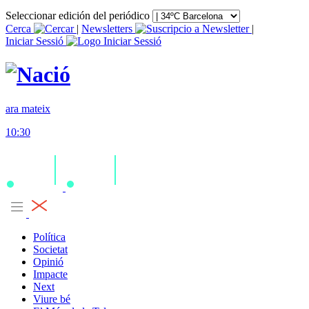
Seleccionar edición del periódico
Cerca
|
Newsletters
|
Iniciar Sessió
ara mateix
10:30
Política
Societat
Opinió
Impacte
Next
Viure bé