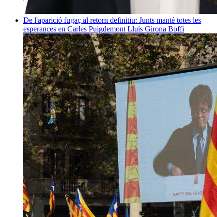
De l'aparició fugaç al retorn definitiu: Junts manté totes les
esperances en Carles Puigdemont
Lluís Girona Boffi