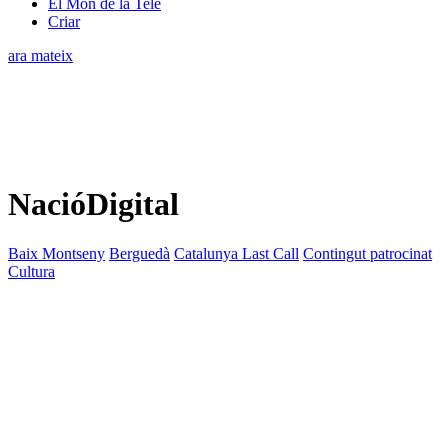
El Món de la Tele
Criar
ara mateix
NacióDigital
Baix Montseny
Berguedà
Catalunya Last Call
Contingut patrocinat
Cultura