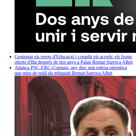
Gestionar els errors d'Educació i complir els acords: els fronts
oberts d'Illa després de dos anys a Palau
Bernat Surroca Albet
Aliança PSC-ERC-Comuns, any dos: una entesa operativa
que mira de reüll els tribunals
Bernat Surroca Albet