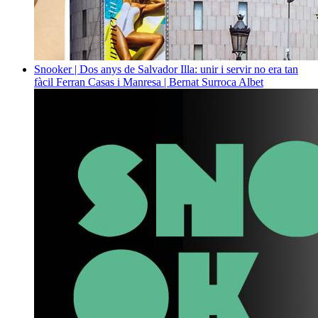
Snooker | Dos anys de Salvador Illa: unir i servir no era tan
fàcil
Ferran Casas i Manresa | Bernat Surroca Albet