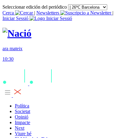
Seleccionar edición del periódico
Cerca
|
Newsletters
|
Iniciar Sessió
ara mateix
10:30
Política
Societat
Opinió
Impacte
Next
Viure bé