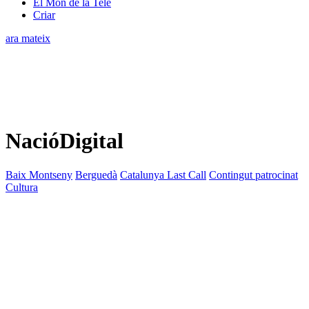
El Món de la Tele
Criar
ara mateix
NacióDigital
Baix Montseny
Berguedà
Catalunya Last Call
Contingut patrocinat
Cultura