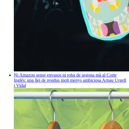
Ni Amazon sense envasos ni roba de segona mà al Corte
Inglés: una llei de residus molt menys ambiciosa
Arnau Urgell
i Vidal