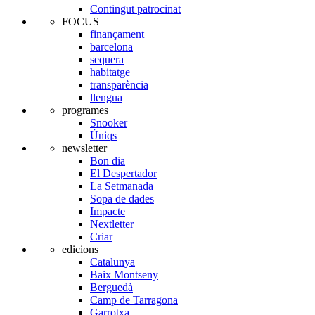
Contingut patrocinat
FOCUS
finançament
barcelona
sequera
habitatge
transparència
llengua
programes
Snooker
Úniqs
newsletter
Bon dia
El Despertador
La Setmanada
Sopa de dades
Impacte
Nextletter
Criar
edicions
Catalunya
Baix Montseny
Berguedà
Camp de Tarragona
Garrotxa