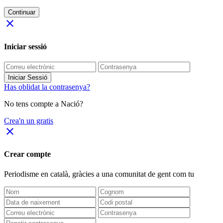
Continuar
close
Iniciar sessió
Iniciar Sessió
Has oblidat la contrasenya?
No tens compte a Nació?
Crea'n un gratis
close
Crear compte
Periodisme
en català
, gràcies a una comunitat de gent com tu