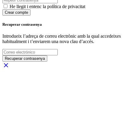
He llegit i entenc la política de privacitat
Crear compte
Recuperar contrasenya
Introdueix l’adreça de correu electrònic amb la qual accedeixes
habitualment i t’enviarem una nova clau d’accés.
Recuperar contrasenya
close