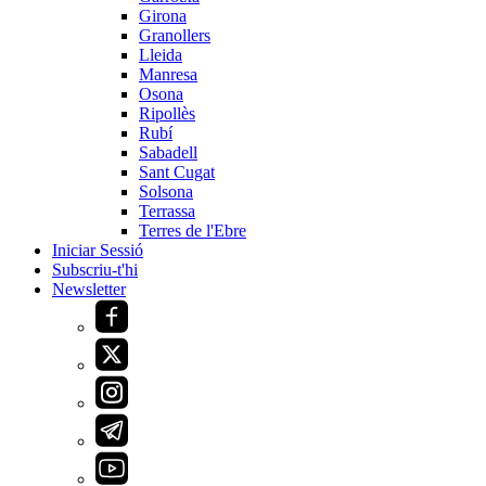
Girona
Granollers
Lleida
Manresa
Osona
Ripollès
Rubí
Sabadell
Sant Cugat
Solsona
Terrassa
Terres de l'Ebre
Iniciar Sessió
Subscriu-t'hi
Newsletter