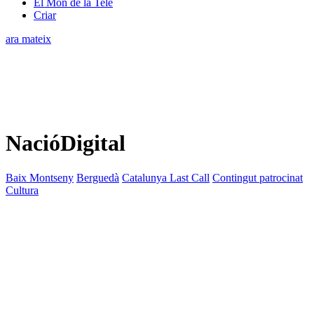
El Món de la Tele
Criar
ara mateix
NacióDigital
Baix Montseny
Berguedà
Catalunya Last Call
Contingut patrocinat
Cultura