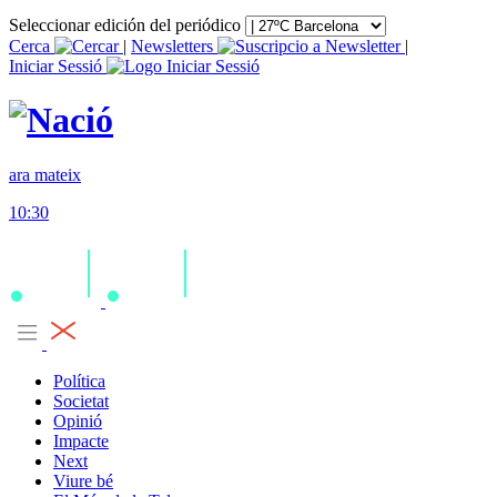
Seleccionar edición del periódico
Cerca
|
Newsletters
|
Iniciar Sessió
ara mateix
10:30
Política
Societat
Opinió
Impacte
Next
Viure bé