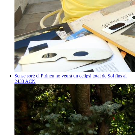
Sense sort: el Pirineu no veurà un eclipsi total de Sol fins al
2433
ACN