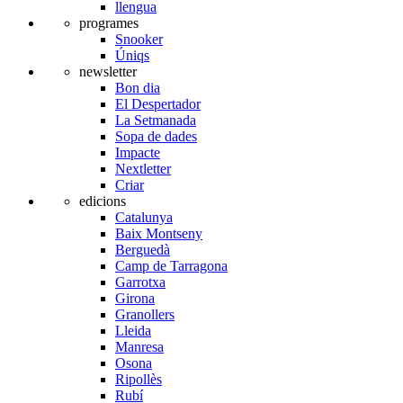
llengua
programes
Snooker
Úniqs
newsletter
Bon dia
El Despertador
La Setmanada
Sopa de dades
Impacte
Nextletter
Criar
edicions
Catalunya
Baix Montseny
Berguedà
Camp de Tarragona
Garrotxa
Girona
Granollers
Lleida
Manresa
Osona
Ripollès
Rubí