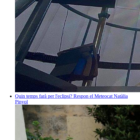
Quin temps farà per l'eclipsi? Respon el Meteocat
Natàlia
Pinyol