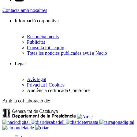
Contacta amb nosaltres
Informació corporativa
Reconeixements
Publicitat
Consulta tot l'equip
Totes les notícies publicades avui a Nació
Legal
Avís legal
Privacitat i Cookies
Audiència certificada ComScore
Amb la col·laboració de: