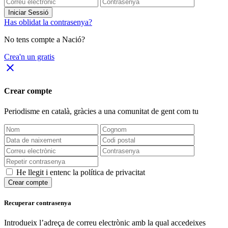
Iniciar Sessió
Has oblidat la contrasenya?
No tens compte a Nació?
Crea'n un gratis
close
Crear compte
Periodisme
en català
, gràcies a una comunitat de gent com tu
He llegit i entenc la política de privacitat
Crear compte
Recuperar contrasenya
Introdueix l’adreça de correu electrònic amb la qual accedeixes