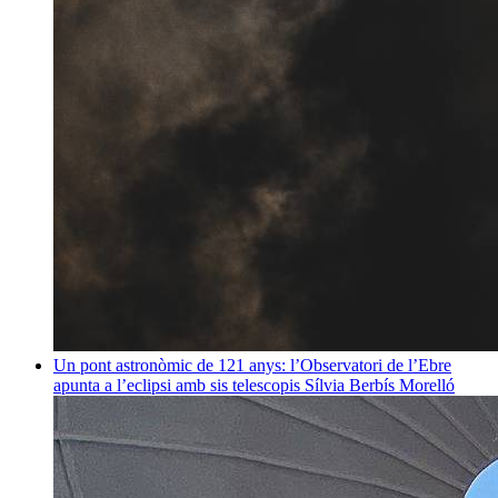
Un pont astronòmic de 121 anys: l’Observatori de l’Ebre
apunta a l’eclipsi amb sis telescopis
Sílvia Berbís Morelló