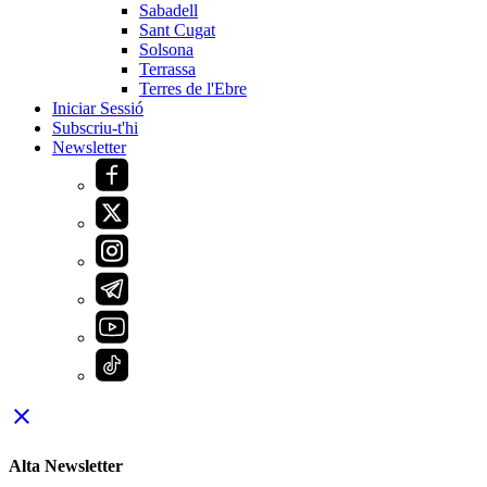
Sabadell
Sant Cugat
Solsona
Terrassa
Terres de l'Ebre
Iniciar Sessió
Subscriu-t'hi
Newsletter
close
Alta Newsletter