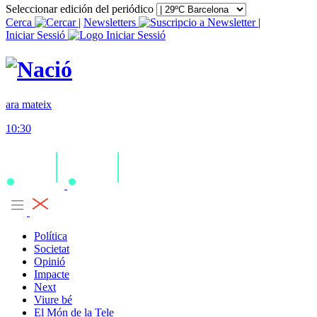
Seleccionar edición del periódico
Cerca
|
Newsletters
|
Iniciar Sessió
ara mateix
10:30
Política
Societat
Opinió
Impacte
Next
Viure bé
El Món de la Tele