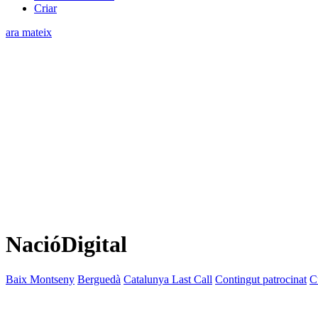
Criar
ara mateix
NacióDigital
Baix Montseny
Berguedà
Catalunya Last Call
Contingut patrocinat
C