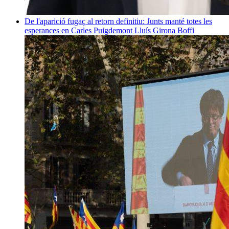
De l'aparició fugaç al retorn definitiu: Junts manté totes les
esperances en Carles Puigdemont
Lluís Girona Boffi