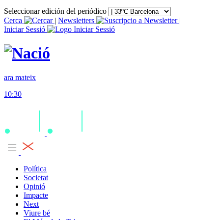
Seleccionar edición del periódico
Cerca
|
Newsletters
|
Iniciar Sessió
ara mateix
10:30
Política
Societat
Opinió
Impacte
Next
Viure bé