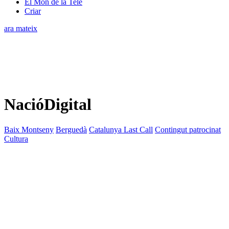
El Món de la Tele
Criar
ara mateix
NacióDigital
Baix Montseny
Berguedà
Catalunya Last Call
Contingut patrocinat
Cultura