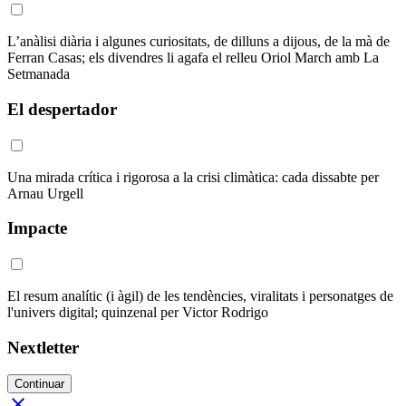
L’anàlisi diària i algunes curiositats, de dilluns a dijous, de la mà de
Ferran Casas; els divendres li agafa el relleu Oriol March amb La
Setmanada
El despertador
Una mirada crítica i rigorosa a la crisi climàtica: cada dissabte per
Arnau Urgell
Impacte
El resum analític (i àgil) de les tendències, viralitats i personatges de
l'univers digital; quinzenal per Victor Rodrigo
Nextletter
Continuar
close