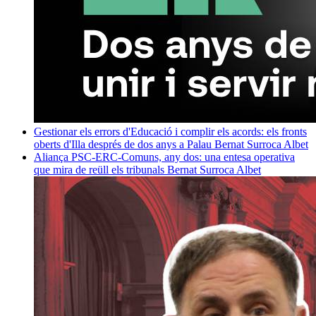
Gestionar els errors d'Educació i complir els acords: els fronts
oberts d'Illa després de dos anys a Palau
Bernat Surroca Albet
Aliança PSC-ERC-Comuns, any dos: una entesa operativa
que mira de reüll els tribunals
Bernat Surroca Albet