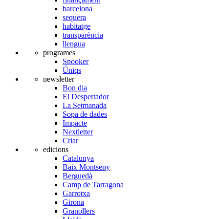
barcelona
sequera
habitatge
transparència
llengua
programes
Snooker
Úniqs
newsletter
Bon dia
El Despertador
La Setmanada
Sopa de dades
Impacte
Nextletter
Criar
edicions
Catalunya
Baix Montseny
Berguedà
Camp de Tarragona
Garrotxa
Girona
Granollers