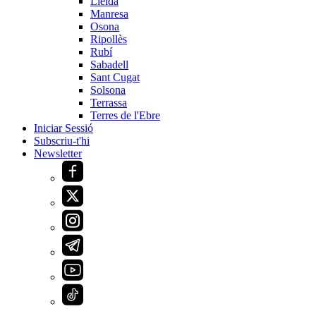
Lleida
Manresa
Osona
Ripollès
Rubí
Sabadell
Sant Cugat
Solsona
Terrassa
Terres de l'Ebre
Iniciar Sessió
Subscriu-t'hi
Newsletter