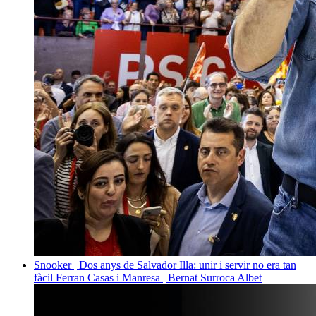
Snooker | Dos anys de Salvador Illa: unir i servir no era tan
fàcil
Ferran Casas i Manresa | Bernat Surroca Albet