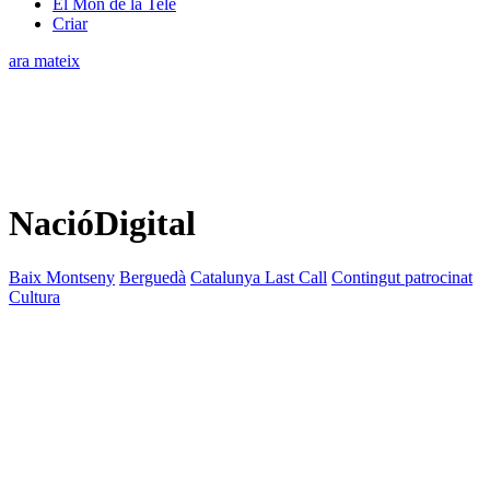
El Món de la Tele
Criar
ara mateix
NacióDigital
Baix Montseny
Berguedà
Catalunya Last Call
Contingut patrocinat
Cultura