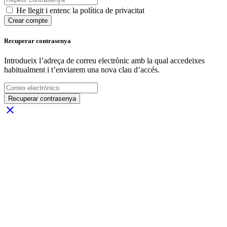
He llegit i entenc la política de privacitat
Crear compte
Recuperar contrasenya
Introdueix l’adreça de correu electrònic amb la qual accedeixes
habitualment i t’enviarem una nova clau d’accés.
Recuperar contrasenya
close