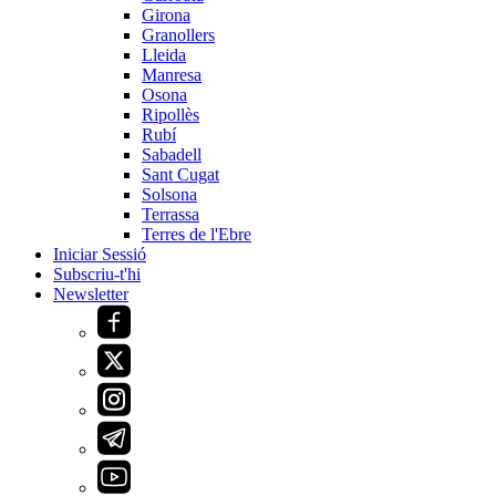
Girona
Granollers
Lleida
Manresa
Osona
Ripollès
Rubí
Sabadell
Sant Cugat
Solsona
Terrassa
Terres de l'Ebre
Iniciar Sessió
Subscriu-t'hi
Newsletter