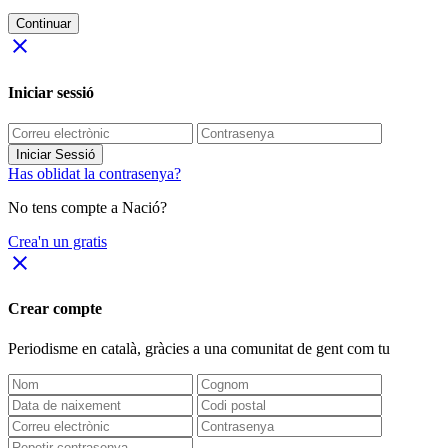
Continuar
close
Iniciar sessió
Iniciar Sessió
Has oblidat la contrasenya?
No tens compte a Nació?
Crea'n un gratis
close
Crear compte
Periodisme
en català
, gràcies a una comunitat de gent com tu