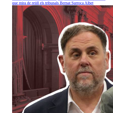
que mira de reüll els tribunals
Bernat Surroca Albet