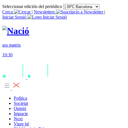
Seleccionar edición del periódico
Cerca
|
Newsletters
|
Iniciar Sessió
ara mateix
10:30
Política
Societat
Opinió
Impacte
Next
Viure bé