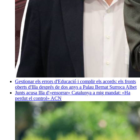
Gestionar els errors d'Educació i complir els acords: els fronts
oberts d'Illa després de dos anys a Palau
Bernat Surroca Albet
Junts acusa Illa d'«ensorrar» Catalunya a mig mandat: «Ha
perdut el control»
ACN