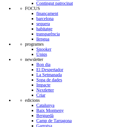
Contingut patrocinat
FOCUS
finançament
barcelona
sequera
habitatge
transparència
llengua
programes
Snooker
Úniqs
newsletter
Bon dia
El Despertador
La Setmanada
Sopa de dades
Impacte
Nextletter
Criar
edicions
Catalunya
Baix Montseny
Berguedà
Camp de Tarragona
Garrotxa