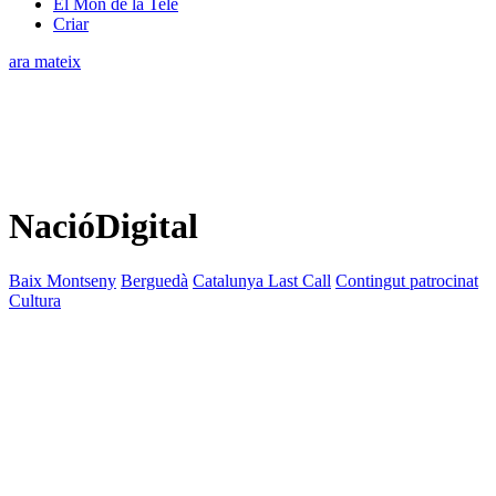
El Món de la Tele
Criar
ara mateix
NacióDigital
Baix Montseny
Berguedà
Catalunya Last Call
Contingut patrocinat
Cultura