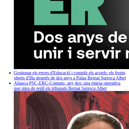
Gestionar els errors d'Educació i complir els acords: els fronts
oberts d'Illa després de dos anys a Palau
Bernat Surroca Albet
Aliança PSC-ERC-Comuns, any dos: una entesa operativa
que mira de reüll els tribunals
Bernat Surroca Albet