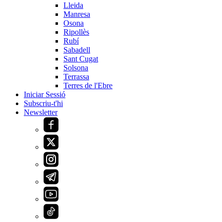
Lleida
Manresa
Osona
Ripollès
Rubí
Sabadell
Sant Cugat
Solsona
Terrassa
Terres de l'Ebre
Iniciar Sessió
Subscriu-t'hi
Newsletter