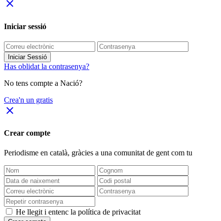
close
Iniciar sessió
Iniciar Sessió
Has oblidat la contrasenya?
No tens compte a Nació?
Crea'n un gratis
close
Crear compte
Periodisme
en català
, gràcies a una comunitat de gent com tu
He llegit i entenc la política de privacitat