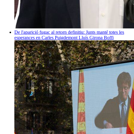
De l'aparició fugaç al retorn definitiu: Junts manté totes les
esperances en Carles Puigdemont
Lluís Girona Boffi