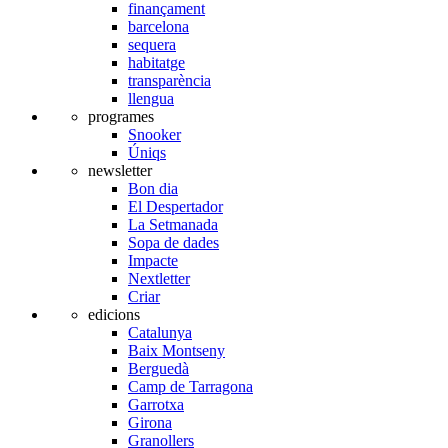
finançament
barcelona
sequera
habitatge
transparència
llengua
programes
Snooker
Úniqs
newsletter
Bon dia
El Despertador
La Setmanada
Sopa de dades
Impacte
Nextletter
Criar
edicions
Catalunya
Baix Montseny
Berguedà
Camp de Tarragona
Garrotxa
Girona
Granollers