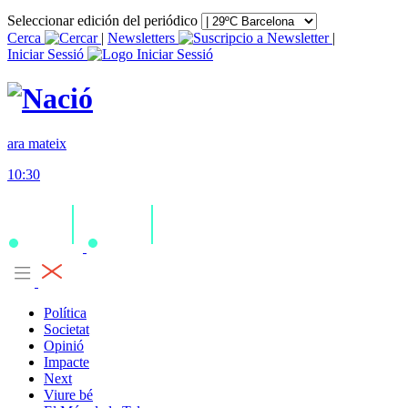
Seleccionar edición del periódico
Cerca
|
Newsletters
|
Iniciar Sessió
ara mateix
10:30
Política
Societat
Opinió
Impacte
Next
Viure bé