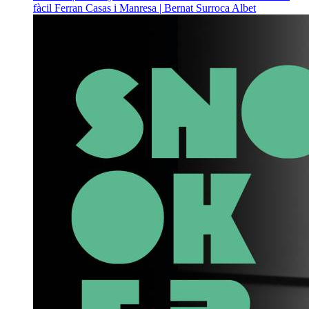
fàcil
Ferran Casas i Manresa | Bernat Surroca Albet