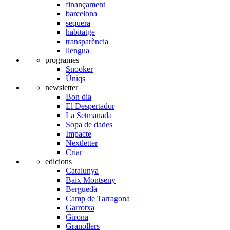
finançament
barcelona
sequera
habitatge
transparència
llengua
programes
Snooker
Úniqs
newsletter
Bon dia
El Despertador
La Setmanada
Sopa de dades
Impacte
Nextletter
Criar
edicions
Catalunya
Baix Montseny
Berguedà
Camp de Tarragona
Garrotxa
Girona
Granollers