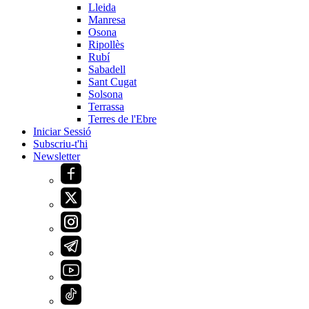
Lleida
Manresa
Osona
Ripollès
Rubí
Sabadell
Sant Cugat
Solsona
Terrassa
Terres de l'Ebre
Iniciar Sessió
Subscriu-t'hi
Newsletter