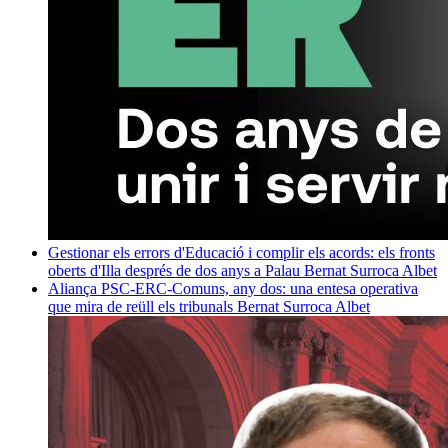
Gestionar els errors d'Educació i complir els acords: els fronts
oberts d'Illa després de dos anys a Palau
Bernat Surroca Albet
Aliança PSC-ERC-Comuns, any dos: una entesa operativa
que mira de reüll els tribunals
Bernat Surroca Albet