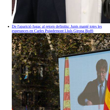
De l'aparició fugaç al retorn definitiu: Junts manté totes les
esperances en Carles Puigdemont
Lluís Girona Boffi