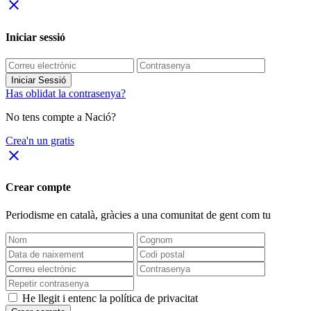
close
Iniciar sessió
Iniciar Sessió
Has oblidat la contrasenya?
No tens compte a Nació?
Crea'n un gratis
close
Crear compte
Periodisme
en català
, gràcies a una comunitat de gent com tu
He llegit i entenc la política de privacitat