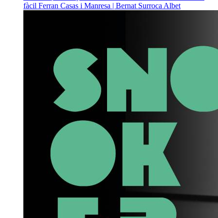
fàcil
Ferran Casas i Manresa | Bernat Surroca Albet