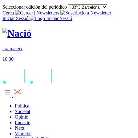
Seleccionar edición del periódico
Cerca
|
Newsletters
|
Iniciar Sessió
ara mateix
10:30
Política
Societat
Opinió
Impacte
Next
Viure bé