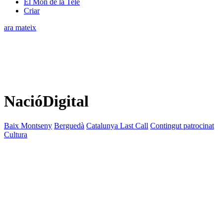
El Món de la Tele
Criar
ara mateix
NacióDigital
Baix Montseny
Berguedà
Catalunya Last Call
Contingut patrocinat
Cultura