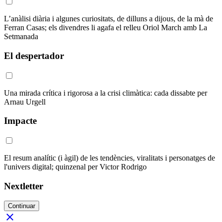
L’anàlisi diària i algunes curiositats, de dilluns a dijous, de la mà de
Ferran Casas; els divendres li agafa el relleu Oriol March amb La
Setmanada
El despertador
Una mirada crítica i rigorosa a la crisi climàtica: cada dissabte per
Arnau Urgell
Impacte
El resum analític (i àgil) de les tendències, viralitats i personatges de
l'univers digital; quinzenal per Victor Rodrigo
Nextletter
Continuar
close