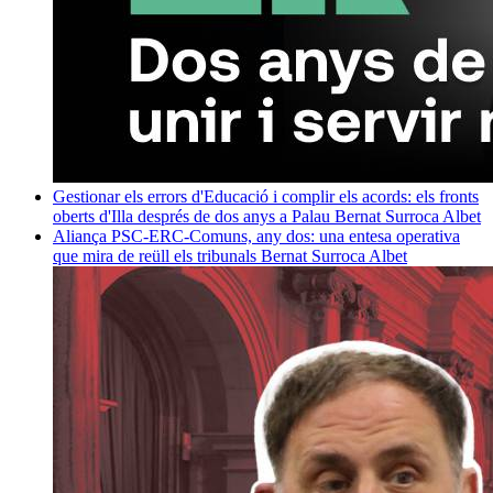
Gestionar els errors d'Educació i complir els acords: els fronts
oberts d'Illa després de dos anys a Palau
Bernat Surroca Albet
Aliança PSC-ERC-Comuns, any dos: una entesa operativa
que mira de reüll els tribunals
Bernat Surroca Albet