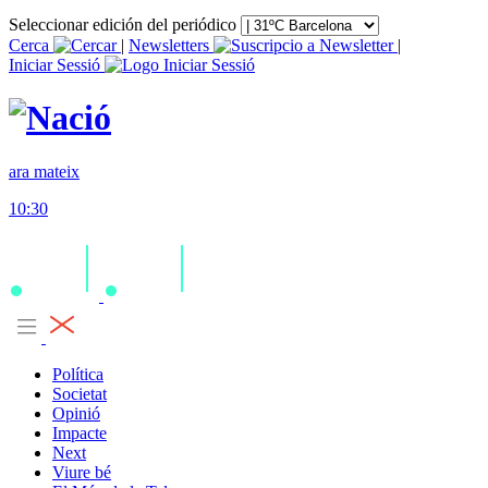
Seleccionar edición del periódico
Cerca
|
Newsletters
|
Iniciar Sessió
ara mateix
10:30
Política
Societat
Opinió
Impacte
Next
Viure bé