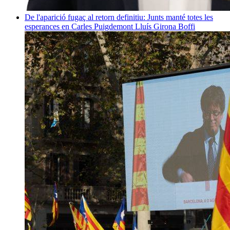
De l'aparició fugaç al retorn definitiu: Junts manté totes les
esperances en Carles Puigdemont
Lluís Girona Boffi