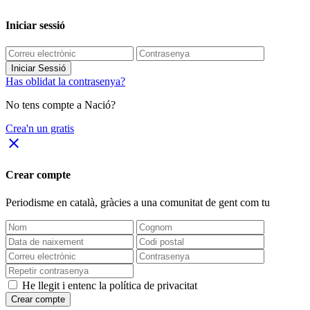
Iniciar sessió
Iniciar Sessió
Has oblidat la contrasenya?
No tens compte a Nació?
Crea'n un gratis
close
Crear compte
Periodisme
en català
, gràcies a una comunitat de gent com tu
He llegit i entenc la política de privacitat
Crear compte