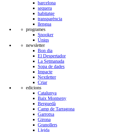
barcelona
sequera
habitatge
transparència
llengua
programes
Snooker
Úniqs
newsletter
Bon dia
El Despertador
La Setmanada
Sopa de dades
Impacte
Nextletter
Criar
edicions
Catalunya
Baix Montseny
Berguedà
Camp de Tarragona
Garrotxa
Girona
Granollers
Lleida