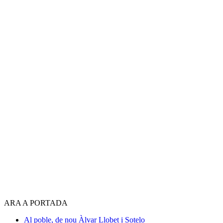
ARA A PORTADA
Al poble, de nou
Àlvar Llobet i Sotelo