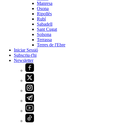
Manresa
Osona
Ripollès
Rubí
Sabadell
Sant Cugat
Solsona
Terrassa
Terres de l'Ebre
Iniciar Sessió
Subscriu-t'hi
Newsletter