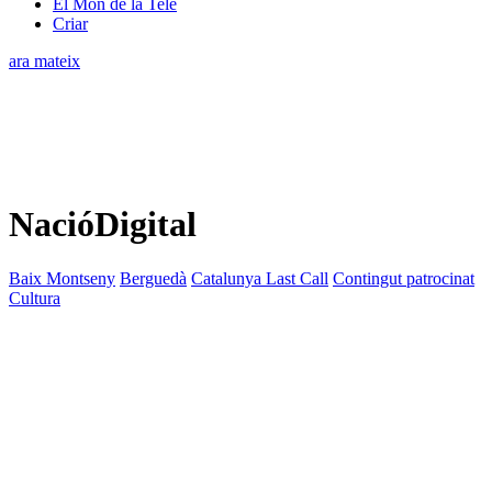
El Món de la Tele
Criar
ara mateix
NacióDigital
Baix Montseny
Berguedà
Catalunya Last Call
Contingut patrocinat
Cultura