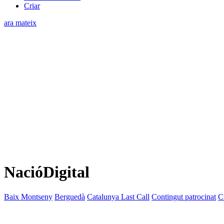
Criar
ara mateix
NacióDigital
Baix Montseny
Berguedà
Catalunya Last Call
Contingut patrocinat
C