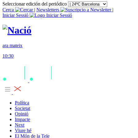
Seleccionar edición del periódico
Cerca
|
Newsletters
|
Iniciar Sessió
ara mateix
10:30
Política
Societat
Opinió
Impacte
Next
Viure bé
El Món de la Tele