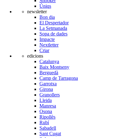
Snooker
Úniqs
newsletter
Bon dia
El Despertador
La Setmanada
Sopa de dades
Impacte
Nextletter
Criar
edicions
Catalunya
Baix Montseny
Berguedà
Camp de Tarragona
Garrotxa
Girona
Granollers
Lleida
Manresa
Osona
Ripollès
Rubí
Sabadell
Sant Cugat