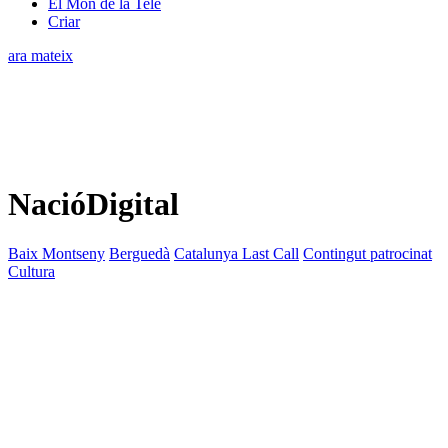
El Món de la Tele
Criar
ara mateix
NacióDigital
Baix Montseny
Berguedà
Catalunya Last Call
Contingut patrocinat
Cultura