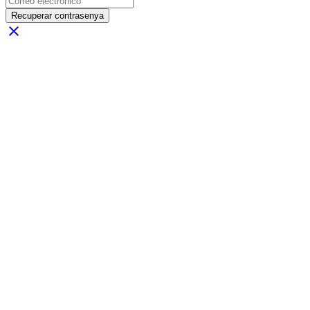
Recuperar contrasenya
close