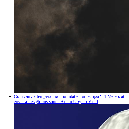
Com canvia temperatura i humitat en un eclipsi? El Meteocat
enviarà tres globus sonda
Arnau Urgell i Vidal