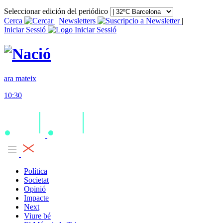
Seleccionar edición del periódico
Cerca
|
Newsletters
|
Iniciar Sessió
ara mateix
10:30
Política
Societat
Opinió
Impacte
Next
Viure bé