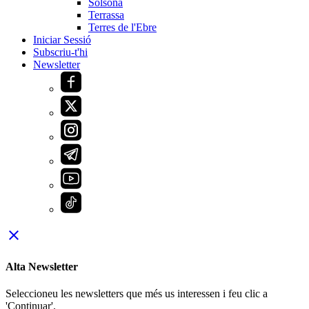
Solsona
Terrassa
Terres de l'Ebre
Iniciar Sessió
Subscriu-t'hi
Newsletter
close
Alta Newsletter
Seleccioneu les newsletters que més us interessen i feu clic a
'Continuar'.