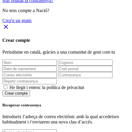
Has oblidat la contrasenya?
No tens compte a Nació?
Crea'n un gratis
close
Crear compte
Periodisme
en català
, gràcies a una comunitat de gent com tu
He llegit i entenc la política de privacitat
Crear compte
Recuperar contrasenya
Introdueix l’adreça de correu electrònic amb la qual accedeixes
habitualment i t’enviarem una nova clau d’accés.