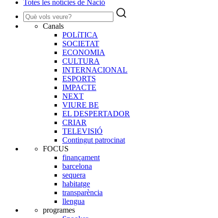
Totes les notícies de Nació
Canals
POLíTICA
SOCIETAT
ECONOMIA
CULTURA
INTERNACIONAL
ESPORTS
IMPACTE
NEXT
VIURE BE
EL DESPERTADOR
CRIAR
TELEVISIÓ
Contingut patrocinat
FOCUS
finançament
barcelona
sequera
habitatge
transparència
llengua
programes