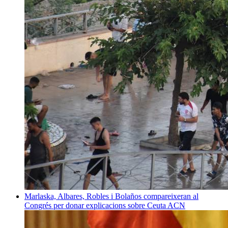
Marlaska, Albares, Robles i Bolaños compareixeran al
Congrés per donar explicacions sobre Ceuta
ACN