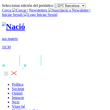
Seleccionar edición del periódico
Cerca
|
Newsletters
|
Iniciar Sessió
ara mateix
10:30
Política
Societat
Opinió
Impacte
Next
Viure bé