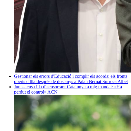
Gestionar els errors d'Educació i complir els acords: els fronts
oberts d'Illa després de dos anys a Palau
Bernat Surroca Albet
Junts acusa Illa d'«ensorrar» Catalunya a mig mandat: «Ha
perdut el control»
ACN