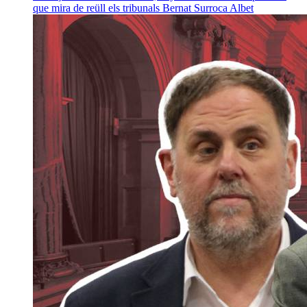
que mira de reüll els tribunals
Bernat Surroca Albet