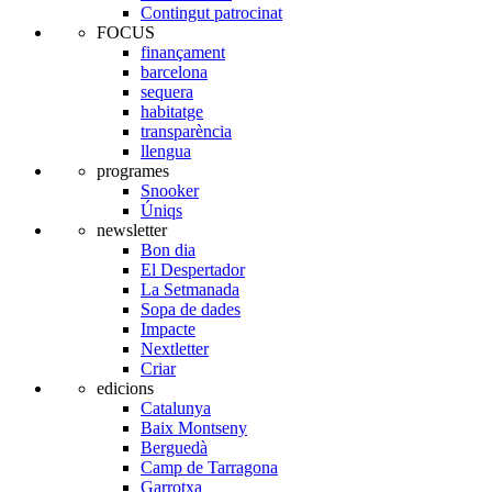
Contingut patrocinat
FOCUS
finançament
barcelona
sequera
habitatge
transparència
llengua
programes
Snooker
Úniqs
newsletter
Bon dia
El Despertador
La Setmanada
Sopa de dades
Impacte
Nextletter
Criar
edicions
Catalunya
Baix Montseny
Berguedà
Camp de Tarragona
Garrotxa