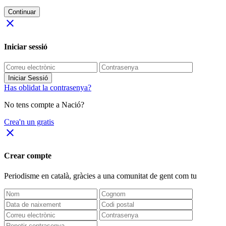
Continuar
close
Iniciar sessió
Iniciar Sessió
Has oblidat la contrasenya?
No tens compte a Nació?
Crea'n un gratis
close
Crear compte
Periodisme
en català
, gràcies a una comunitat de gent com tu