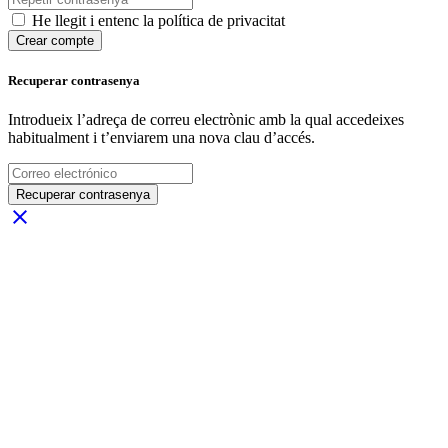
He llegit i entenc la política de privacitat
Crear compte
Recuperar contrasenya
Introdueix l’adreça de correu electrònic amb la qual accedeixes
habitualment i t’enviarem una nova clau d’accés.
Recuperar contrasenya
close