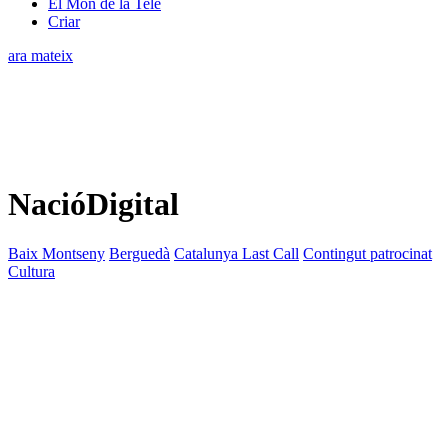
El Món de la Tele
Criar
ara mateix
NacióDigital
Baix Montseny
Berguedà
Catalunya Last Call
Contingut patrocinat
Cultura