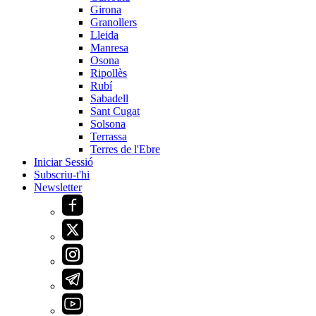
Girona
Granollers
Lleida
Manresa
Osona
Ripollès
Rubí
Sabadell
Sant Cugat
Solsona
Terrassa
Terres de l'Ebre
Iniciar Sessió
Subscriu-t'hi
Newsletter