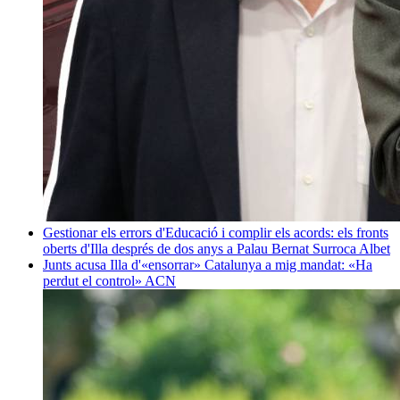
Gestionar els errors d'Educació i complir els acords: els fronts
oberts d'Illa després de dos anys a Palau
Bernat Surroca Albet
Junts acusa Illa d'«ensorrar» Catalunya a mig mandat: «Ha
perdut el control»
ACN