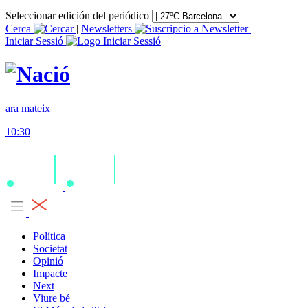
Seleccionar edición del periódico
Cerca
|
Newsletters
|
Iniciar Sessió
ara mateix
10:30
Política
Societat
Opinió
Impacte
Next
Viure bé