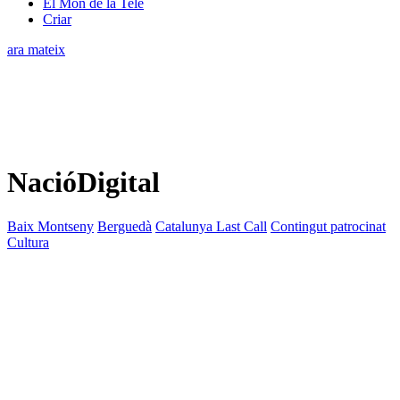
El Món de la Tele
Criar
ara mateix
NacióDigital
Baix Montseny
Berguedà
Catalunya Last Call
Contingut patrocinat
Cultura