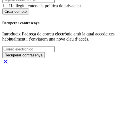
He llegit i entenc la política de privacitat
Crear compte
Recuperar contrasenya
Introdueix l’adreça de correu electrònic amb la qual accedeixes
habitualment i t’enviarem una nova clau d’accés.
Recuperar contrasenya
close