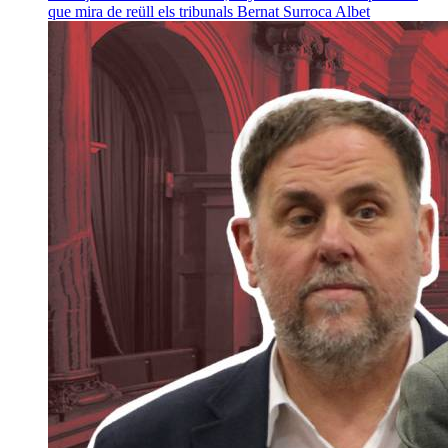
que mira de reüll els tribunals
Bernat Surroca Albet