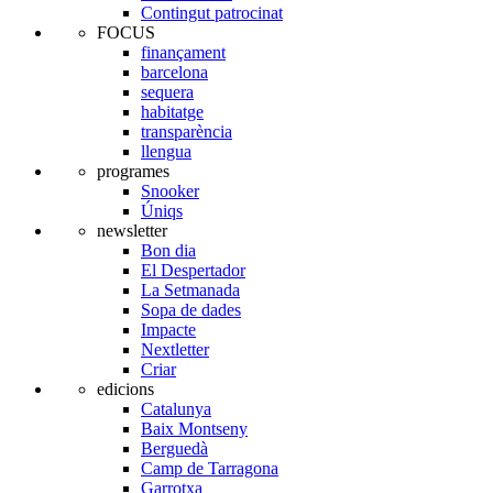
Contingut patrocinat
FOCUS
finançament
barcelona
sequera
habitatge
transparència
llengua
programes
Snooker
Úniqs
newsletter
Bon dia
El Despertador
La Setmanada
Sopa de dades
Impacte
Nextletter
Criar
edicions
Catalunya
Baix Montseny
Berguedà
Camp de Tarragona
Garrotxa