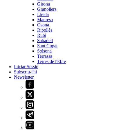
Girona
Granollers
Lleida
Manresa
Osona
Ripollès
Rubí
Sabadell
Sant Cugat
Solsona
Terrassa
Terres de l'Ebre
Iniciar Sessió
Subscriu-t'hi
Newsletter