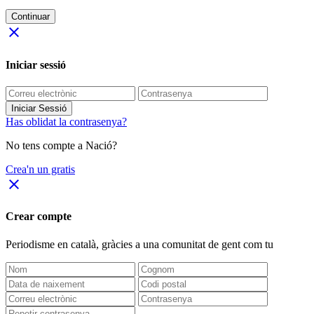
Continuar
close
Iniciar sessió
Iniciar Sessió
Has oblidat la contrasenya?
No tens compte a Nació?
Crea'n un gratis
close
Crear compte
Periodisme
en català
, gràcies a una comunitat de gent com tu