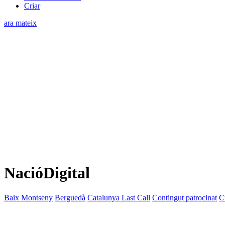
Criar
ara mateix
NacióDigital
Baix Montseny
Berguedà
Catalunya Last Call
Contingut patrocinat
C