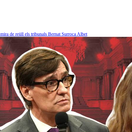
ra de reüll els tribunals
Bernat Surroca Albet