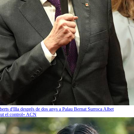
oberts d'Illa després de dos anys a Palau
Bernat Surroca Albet
ut el control»
ACN