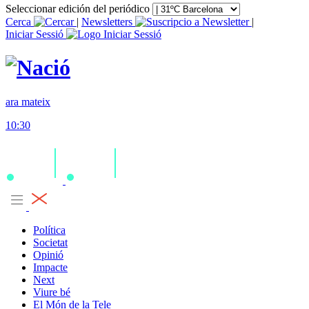
Seleccionar edición del periódico
Cerca
|
Newsletters
|
Iniciar Sessió
ara mateix
10:30
Política
Societat
Opinió
Impacte
Next
Viure bé
El Món de la Tele