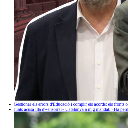
Gestionar els errors d'Educació i complir els acords: els fronts 
Junts acusa Illa d'«ensorrar» Catalunya a mig mandat: «Ha perd