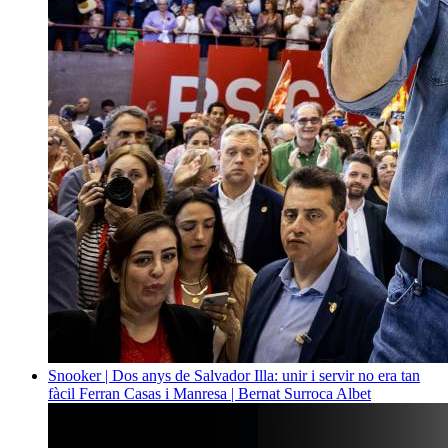
Snooker | Dos anys de Salvador Illa: unir i servir no era tan
fàcil
Ferran Casas i Manresa | Bernat Surroca Albet