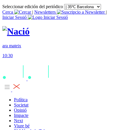
Seleccionar edición del periódico
Cerca
|
Newsletters
|
Iniciar Sessió
ara mateix
10:30
Política
Societat
Opinió
Impacte
Next
Viure bé