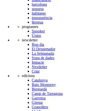
barcelona
sequera
habitatge
transparència
llengua
programes
Snooker
Úniqs
newsletter
Bon dia
El Despertador
La Setmanada
Sopa de dades
Impacte
Nextletter
Criar
edicions
Catalunya
Baix Montseny
Berguedà
Camp de Tarragona
Garrotxa
Girona
Granollers