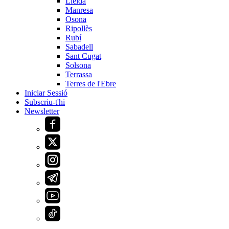
Lleida
Manresa
Osona
Ripollès
Rubí
Sabadell
Sant Cugat
Solsona
Terrassa
Terres de l'Ebre
Iniciar Sessió
Subscriu-t'hi
Newsletter