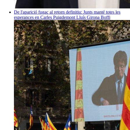
De l'aparició fugaç al retorn definitiu: Junts manté totes les
esperances en Carles Puigdemont
Lluís Girona Boffi