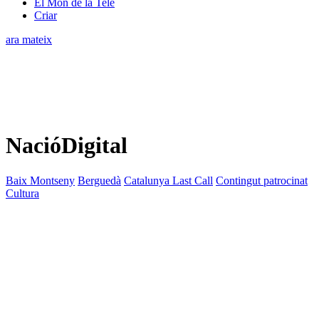
El Món de la Tele
Criar
ara mateix
NacióDigital
Baix Montseny
Berguedà
Catalunya Last Call
Contingut patrocinat
Cultura