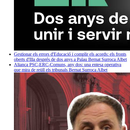
Gestionar els errors d'Educació i complir els acords: els fronts
oberts d'Illa després de dos anys a Palau
Bernat Surroca Albet
Aliança PSC-ERC-Comuns, any dos: una entesa operativa
que mira de reüll els tribunals
Bernat Surroca Albet